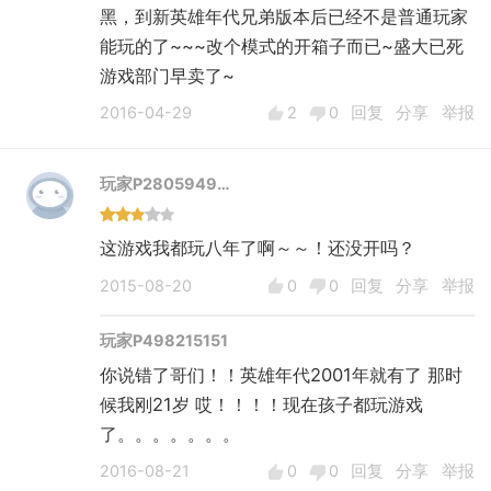
黑，到新英雄年代兄弟版本后已经不是普通玩家
能玩的了~~~改个模式的开箱子而已~盛大已死
游戏部门早卖了~
2016-04-29
2
0
回复
分享
举报
玩家P2805949…
2015-08-20
0
0
回复
分享
举报
玩家P498215151
你说错了哥们！！英雄年代2001年就有了 那时
候我刚21岁 哎！！！！现在孩子都玩游戏
了。。。。。。。
2016-08-21
0
0
回复
分享
举报