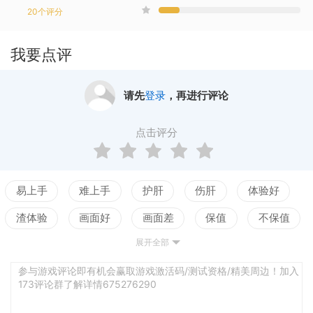
20
个评分
我要点评
请先
登录
，再进行评论
点击评分
易上手
难上手
护肝
伤肝
体验好
渣体验
画面好
画面差
保值
不保值
展开全部
配置高
配置低
测试
养成合理
养成繁琐
激情
乏味
强社交
弱社交
参与游戏评论即有机会赢取游戏激活码/测试资格/精美周边！加入
173评论群了解详情675276290