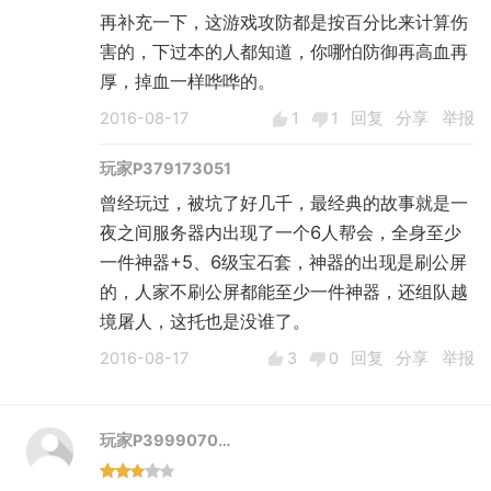
再补充一下，这游戏攻防都是按百分比来计算伤
害的，下过本的人都知道，你哪怕防御再高血再
厚，掉血一样哗哗的。
2016-08-17
1
1
回复
分享
举报
玩家P379173051
曾经玩过，被坑了好几千，最经典的故事就是一
夜之间服务器内出现了一个6人帮会，全身至少
一件神器+5、6级宝石套，神器的出现是刷公屏
的，人家不刷公屏都能至少一件神器，还组队越
境屠人，这托也是没谁了。
2016-08-17
3
0
回复
分享
举报
玩家P3999070…