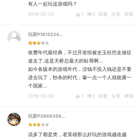
有人一起玩这游戏吗？
2016-05-03
1
0
回复
分享
举报
玩家P1815234…
收费年代最经典，不过开发组被史玉柱挖走做征
途去了.这是天桥总最大的耻辱啊...
如今各版本的游戏年代，没钱不投入钱还是不要
进去玩了，秒杀的时代，壕一点一个人就能屠一
个国家...
2016-05-02
7
2
回复
分享
举报
玩家P3868396…
说多了都是类，老英雄那么好玩的游戏越改越