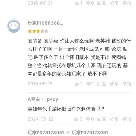
2016-06-01
1
0
回复
分享
举报
玩家P1088368…
卖装备 卖等级 你让人这么玩啊 老英雄 被改的什
么样子了啊 一月一新区 老区成鬼区 唉 论坛 贴
吧 叫了多久了 出个怀旧版本 就是不出 死圈钱
整个游戏就靠托在那坑几个土豪 现在还玩的 基
本都是多年的老英雄玩家了 放不下啊
2016-05-16
2
1
回复
分享
举报
A空白丶_p4cy
英雄年代手游怀旧版有兴趣体验吗？
2024-05-22
0
0
回复
分享
举报
玩家P379173051
玩家P379173051