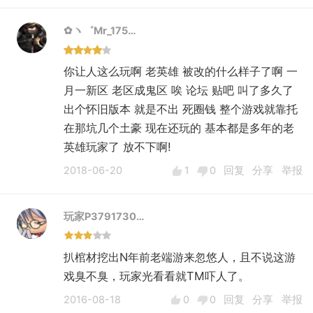
✿ヽ゛Mr_175…
你让人这么玩啊 老英雄 被改的什么样子了啊 一
月一新区 老区成鬼区 唉 论坛 贴吧 叫了多久了
出个怀旧版本 就是不出 死圈钱 整个游戏就靠托
在那坑几个土豪 现在还玩的 基本都是多年的老
英雄玩家了 放不下啊!
2018-06-20
1
0
回复
分享
举报
玩家P3791730…
扒棺材挖出N年前老端游来忽悠人，且不说这游
戏臭不臭，玩家光看看就TM吓人了。
2016-08-18
0
0
回复
分享
举报