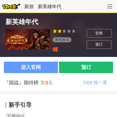
新游
新英雄年代
新英雄年代
官网
角色扮演
预订
进入官网
预订
『国战』期待榜
第
3
名
2316
投一票
新手引导
官网地址