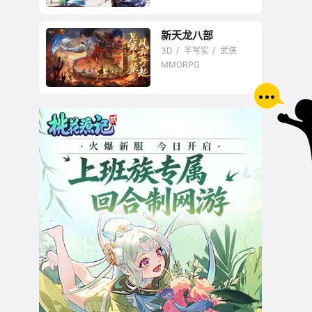
新天龙八部
忠实原著，再现江湖
3D
半写实
武侠
恩怨
MMORPG
光影的较量武侠浪漫
美学