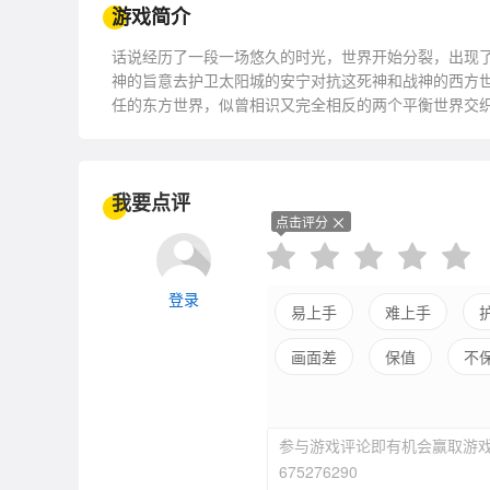
游戏简介
话说经历了一段一场悠久的时光，世界开始分裂，出现
神的旨意去护卫太阳城的安宁对抗这死神和战神的西方
任的东方世界，似曾相识又完全相反的两个平衡世界交
执，也互相友爱各自发展自己的信徒统治着各自的精神
对？谁会成为世界的王？
我要点评
点击评分
登录
易上手
难上手
画面差
保值
不
剧情差
引导清晰
参与游戏评论即有机会赢取游戏
低自由
675276290