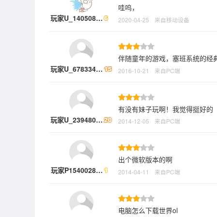
哇呜，
玩家U_140508…
2020-04-25
来自移动设备
伴随童年的游戏，塞班系统的经
玩家U_678334…
2016-10-21
来自PC端
有没有妹子玩啊！我觉得挺好的
玩家U_239480…
2014-12-05
来自PC端
出个微软版本的啊
玩家P1540028…
2014-04-11
来自PC端
电脑怎么下载世界ol