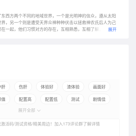
了东西方两个不同的地域世界，一个是光明神的信众，遵从太阳
世界，另一个则是遭受天界众神种种伏击以拯救神农氏后人为己
织在一起，他们习惯对方的存在，互相熟悉，互相了解，互相争
展开
世界，既和谐，又对抗，两个世界即将面临同样的考验。如何应
护肝
伤肝
体验好
渣体验
画面好
保值
配置高
配置低
测试
剧情佳
展开全部
引导混乱
平衡佳
平衡差
高自由
激活码/测试资格/精美周边！加入173评论群了解详情