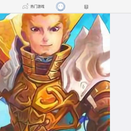
热门游戏
DNF
传奇4
剑网3旗舰版
新天龙八部
自由
诛仙世界
新仙侠5