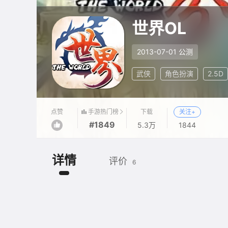
世界OL
2013-07-01 公测
武侠
角色扮演
2.5D
手游热门榜
点赞
下载
关注+
#1849
5.3万
1844
详情
评价
6