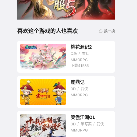
喜欢这个游戏的人也喜欢
换一换
桃花源记2
Q版
玄幻
MMORPG
下载41586
鹿鼎记
无商城开放交易回合
3D
武侠
网游
MMORPG
笑傲江湖OL
3D
半写实
武侠
MMORPG