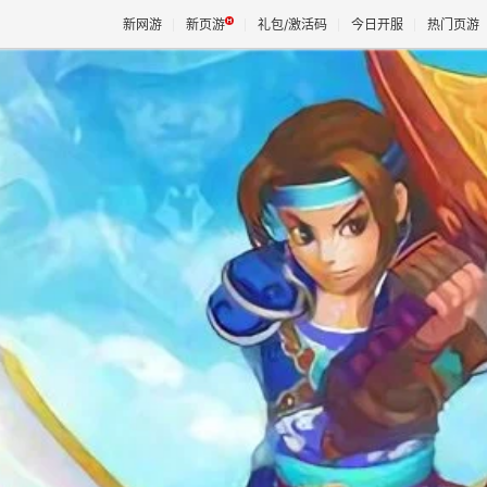
新网游
新页游
礼包/激活码
今日开服
热门页游
魔兽
天堂
王权与