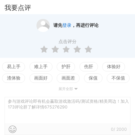
我要点评
请先
登录
，再进行评论
点击评分
易上手
难上手
护肝
伤肝
体验好
渣体验
画面好
画面差
保值
不保值
展开全部
配置高
配置低
测试
参与游戏评论即有机会赢取游戏激活码/测试资格/精美周边！加入
173评论群了解详情675276290
0
/
2000