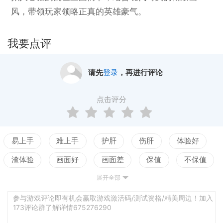
风，带领玩家领略正真的英雄豪气。
我要点评
请先
登录
，再进行评论
点击评分
易上手
难上手
护肝
伤肝
体验好
渣体验
画面好
画面差
保值
不保值
展开全部
配置高
配置低
测试
平衡佳
平衡差
强社交
弱社交
参与游戏评论即有机会赢取游戏激活码/测试资格/精美周边！加入
173评论群了解详情675276290