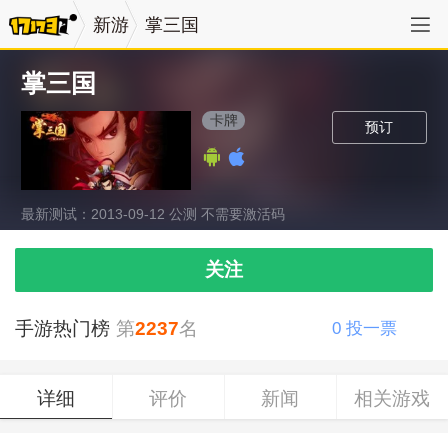
新游
掌三国
掌三国
卡牌
预订
最新测试：2013-09-12 公测 不需要激活码
关注
手游热门榜
第
2237
名
0
投一票
详细
评价
新闻
相关游戏