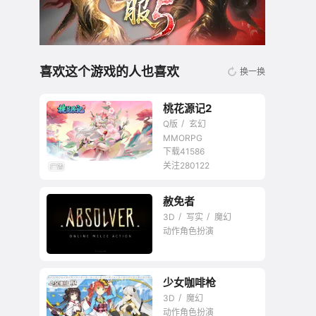
喜欢这个游戏的人也喜欢
换一换
桃花源记2
Q版
玄幻
MMORPG
下载41586
关注280122
无商城开放交易回合
赦免者
网游
3D
写实
魔幻
动作角色扮演
少女咖啡枪
格斗版的荣耀战魂
3D
魔幻
动作角色扮演