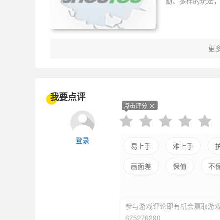
励、多样的玩法，
幻的世界，奔跑于
风景呢?
更多
我要点评
点击评分
登录
易上手
难上手
画面差
保值
不
参与游戏评论即有机会赢取游戏
675276290