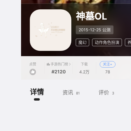
神墓OL
2015-12-25 公测
魔幻
动作角色扮演
手游热门榜
点赞
下载
关注+
#2120
4.2万
78
详情
资讯
评价
81
3