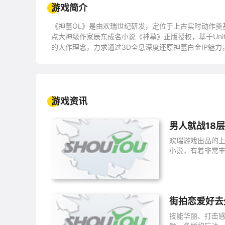
游戏简介
《神墓OL》是由欢瑞世纪研发，定位于上古实时动作奠
点大神级作家辰东成名小说《神墓》正版授权，基于Uni
的大作理念，力求通过3D全息深度还原神墓白金IP魅力
至高境界。在游戏中，玩家不但可以与原著中人物一同
游戏资讯
男人就战18层
欢瑞游戏出品的上
小说，有着非常
街拍恋爱好去
技能华丽、打击感