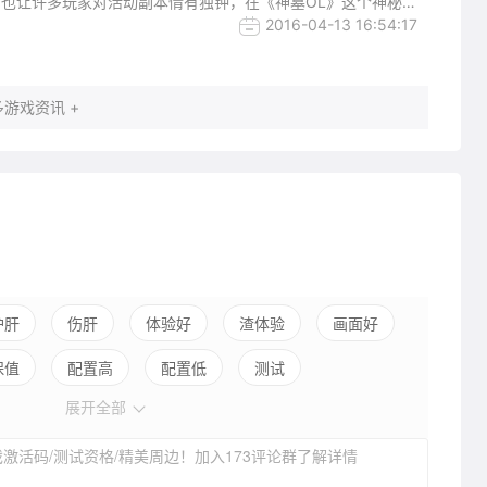
也让许多玩家对活动副本情有独钟，在《神墓OL》这个神秘奇
各个NPC之间，练级修行，行色匆匆之中你是否忽略了身边的
2016-04-13 16:54:17
游戏资讯 +
护肝
伤肝
体验好
渣体验
画面好
保值
配置高
配置低
测试
展开全部
激活码/测试资格/精美周边！加入173评论群了解详情