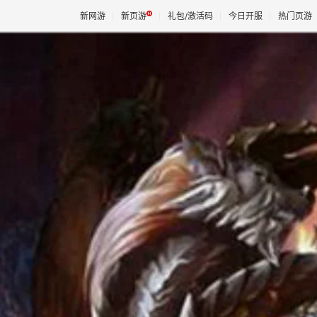
新网游
新页游
礼包/激活码
今日开服
热门页游
魔兽
天堂
王权与