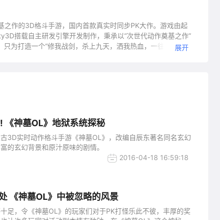
基之作的3D格斗手游，国内首款真实时同步PK大作。游戏由起
ty3D搭载自主研发引擎开发制作，秉承以“次世代动作奠基之作”
，只为打造一个“修我战剑，杀上九天，洒我热血，一往无前”的
展开
经历冒险，还能开启专属于自己的传奇。
! 《神墓OL》地狱系统探秘
古3D实时动作格斗手游《神墓OL》，改编自辰东著名同名玄幻
丰富的玄幻背景和原汁原味的剧情。
2016-04-18 16:59:18
处 《神墓OL》中被忽略的风景
十足，令《神墓OL》的玩家们对于PK打怪乐此不彼，丰厚的奖