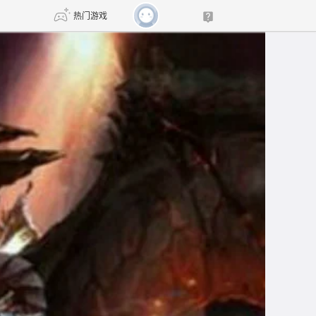
热门游戏
DNF
传奇4
剑网3旗舰版
新天龙八部
自由
诛仙世界
新仙侠5