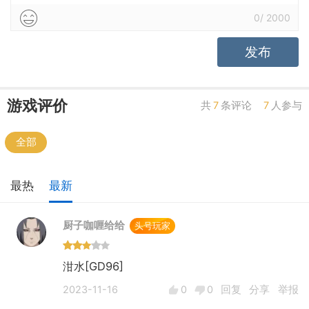
0
/
2000
发布
游戏评价
共
7
条评论
7
人参与
全部
最热
最新
厨子咖喱给给
头号玩家
泔水[GD96]
2023-11-16
0
0
回复
分享
举报