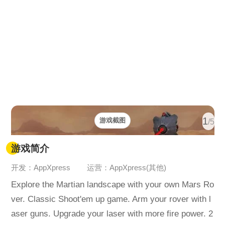
1
游戏截图
/5
游戏简介
开发：AppXpress
运营：AppXpress(其他)
Explore the Martian landscape with your own Mars Ro
ver. Classic Shoot'em up game. Arm your rover with l
aser guns. Upgrade your laser with more fire power. 2