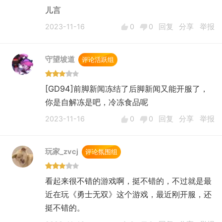
儿言
2023-11-16
0
0
回复
分享
举报
守望坡道
评论活跃组
[GD94]前脚新闻冻结了后脚新闻又能开服了，
你是自解冻是吧，冷冻食品呢
2023-11-16
0
0
回复
分享
举报
玩家_zvcj
评论氛围组
看起来很不错的游戏啊，挺不错的，不过就是最
近在玩《勇士无双》这个游戏，最近刚开服，还
挺不错的。