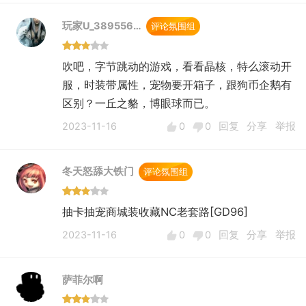
玩家U_389556…
评论氛围组
吹吧，字节跳动的游戏，看看晶核，特么滚动开
服，时装带属性，宠物要开箱子，跟狗币企鹅有
区别？一丘之貉，博眼球而已。
2023-11-16
0
0
回复
分享
举报
冬天怒舔大铁门
评论氛围组
抽卡抽宠商城装收藏NC老套路[GD96]
2023-11-16
0
0
回复
分享
举报
萨菲尔啊