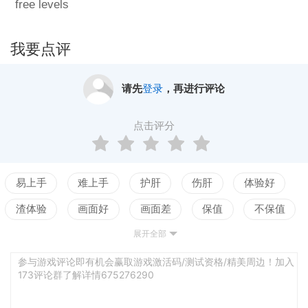
free levels
我要点评
请先
登录
，再进行评论
点击评分
易上手
难上手
护肝
伤肝
体验好
渣体验
画面好
画面差
保值
不保值
展开全部
配置高
配置低
测试
参与游戏评论即有机会赢取游戏激活码/测试资格/精美周边！加入
173评论群了解详情675276290