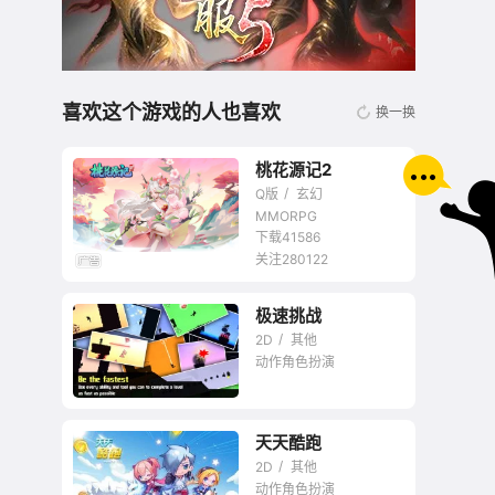
喜欢这个游戏的人也喜欢
换一换
桃花源记2
Q版
玄幻
MMORPG
下载41586
关注280122
无商城开放交易回合
极速挑战
网游
2D
其他
动作角色扮演
天天酷跑
2D
其他
动作角色扮演