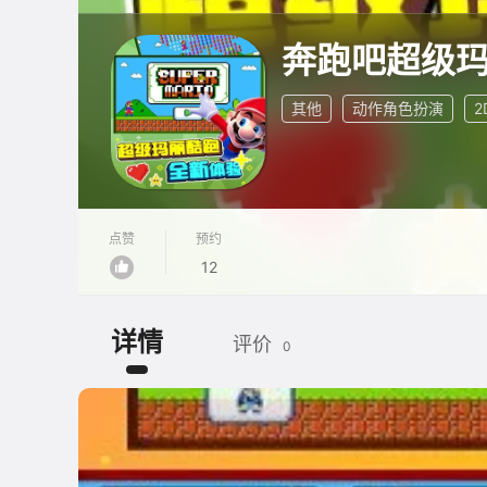
奔跑吧超级
其他
动作角色扮演
2
点赞
预约
12
详情
评价
0