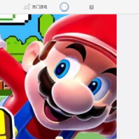
热门游戏
DNF
传奇4
剑网3旗舰版
新天龙八部
自由
诛仙世界
新仙侠5