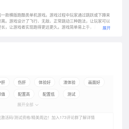
的一款横版跑酷类单机游戏。游戏过程中玩家通过跳跃或下蹲来
距离。游戏设计了飞行、无敌、正常跳动三种跑法，让玩家可以
更长，让游戏者实现跑得更远更久。游戏简单易上手，关卡无
展开
排名上升。
护肝
伤肝
体验好
渣体验
画面好
保值
配置高
配置低
测试
展开全部
激活码/测试资格/精美周边！加入173评论群了解详情