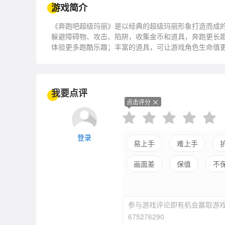
游戏简介
《奔跑吧超级玛丽》是以经典的超级玛丽形象打造而成
躲避障碍物、攻击、陷阱，收集金币和道具，奔跑更长
体验更多跑酷乐趣；丰富的道具，可让游戏角色生命值
限，玩家可不断挑战自己争取更高的分数实现在社区的
我要点评
点击评分
登录
易上手
难上手
画面差
保值
不
参与游戏评论即有机会赢取游戏
675276290