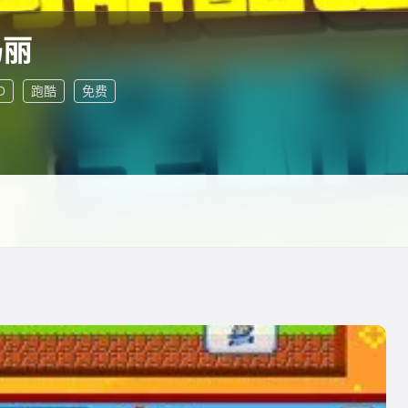
玛丽
D
跑酷
免费