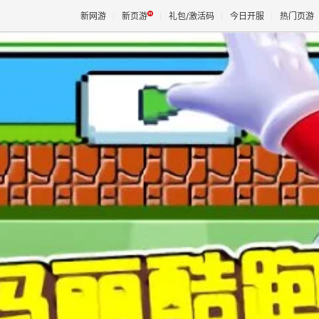
新网游
新页游
礼包/激活码
今日开服
热门页游
魔兽
天堂
王权与