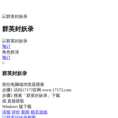
群英封妖录
预订
角色扮演
预订
×
群英封妖录
前往电脑端浏览器搜索
步骤1
访问17173官网
www.17173.com
步骤2
搜索
「群英封妖录」
下载
或 直接获取
Windows 版下载
详细
评价
新闻
相关游戏