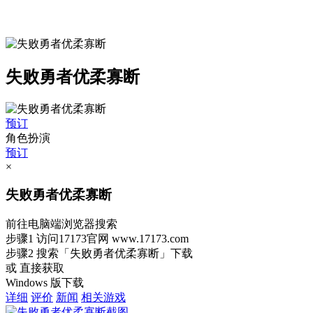
失败勇者优柔寡断
预订
角色扮演
预订
×
失败勇者优柔寡断
前往电脑端浏览器搜索
步骤1
访问17173官网
www.17173.com
步骤2
搜索
「失败勇者优柔寡断」
下载
或 直接获取
Windows 版下载
详细
评价
新闻
相关游戏