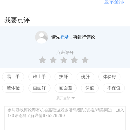
尝试！
显示全部
我要点评
请先
登录
，再进行评论
点击评分
易上手
难上手
护肝
伤肝
体验好
渣体验
画面好
画面差
保值
不保值
展开全部
配置高
配置低
测试
逻辑强
逻辑弱
谜题出彩
谜题无趣
叙事佳
叙事差
参与游戏评论即有机会赢取游戏激活码/测试资格/精美周边！加入
173评论群了解详情675276290
沉浸感
难代入