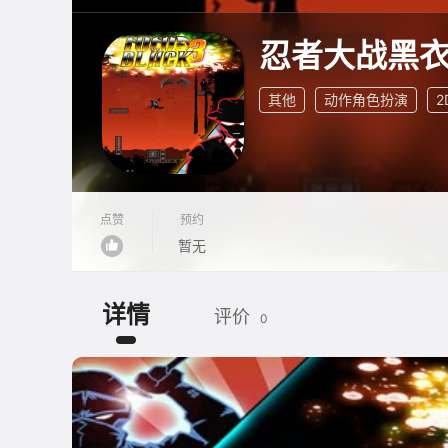
忍者大战黑衣
其他
动作角色扮演
2
点赞
预约
暂无
详情
评价
0