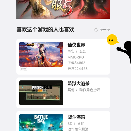
喜欢这个游戏的人也喜欢
换一换
仙侠世界
写实
玄幻
MMORPG
下载54862
关注224458
国产仙侠题材代表作
监狱大逃杀
其他
动作角色扮演
战斗海湾
3D
其他
动作角色扮演