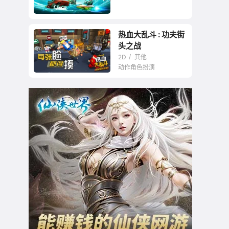
热血大乱斗 : 功夫街
头之战
2D
其他
动作角色扮演