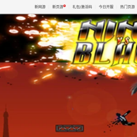
新网游
新页游
礼包/激活码
今日开服
热门页游
魔兽
天堂
王权与