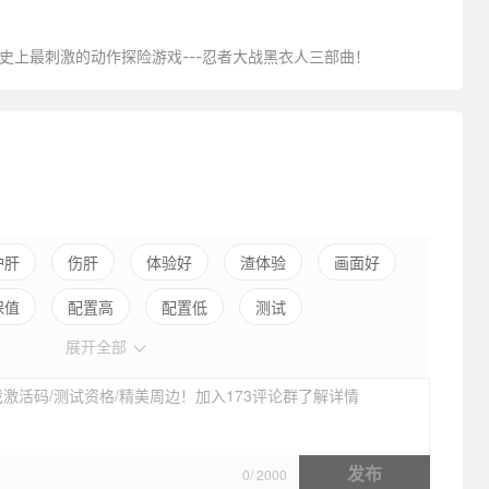
史上最刺激的动作探险游戏---忍者大战黑衣人三部曲！
护肝
伤肝
体验好
渣体验
画面好
保值
配置高
配置低
测试
展开全部
激活码/测试资格/精美周边！加入173评论群了解详情
发布
0
/
2000