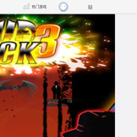
热门游戏
DNF
传奇4
剑网3旗舰版
新天龙八部
自由
诛仙世界
新仙侠5