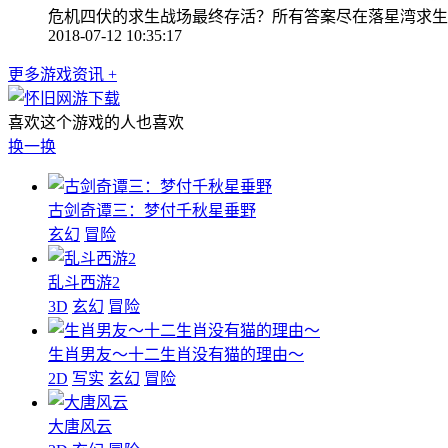
危机四伏的求生战场最终存活？所有答案尽在落星湾求生
2018-07-12 10:35:17
更多游戏资讯 +
喜欢这个游戏的人也喜欢
换一换
古剑奇谭三：梦付千秋星垂野
玄幻
冒险
乱斗西游2
3D
玄幻
冒险
生肖男友～十二生肖没有猫的理由～
2D
写实
玄幻
冒险
大唐风云