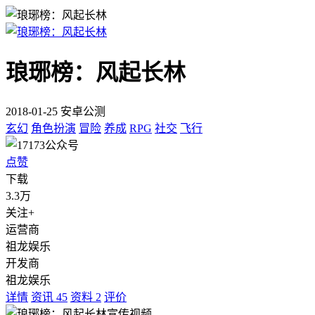
琅琊榜：风起长林
2018-01-25 安卓公测
玄幻
角色扮演
冒险
养成
RPG
社交
飞行
点赞
下载
3.3万
关注+
运营商
祖龙娱乐
开发商
祖龙娱乐
详情
资讯
45
资料
2
评价