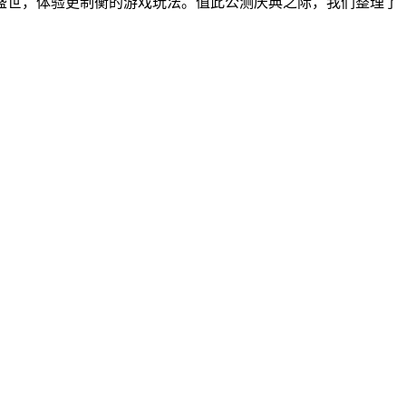
国盛世，体验更制衡的游戏玩法。值此公测庆典之际，我们整理了