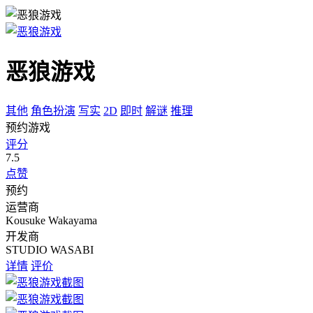
恶狼游戏
其他
角色扮演
写实
2D
即时
解谜
推理
预约游戏
评分
7.5
点赞
预约
运营商
Kousuke Wakayama
开发商
STUDIO WASABI
详情
评价