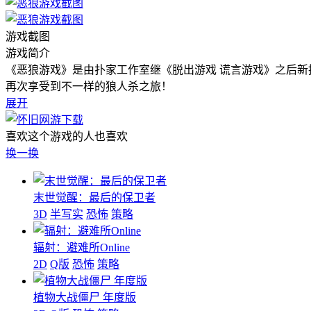
游戏截图
游戏简介
《恶狼游戏》是由扑家工作室继《脱出游戏 谎言游戏》之后新
再次享受到不一样的狼人杀之旅！
展开
喜欢这个游戏的人也喜欢
换一换
末世觉醒：最后的保卫者
3D
半写实
恐怖
策略
辐射：避难所Online
2D
Q版
恐怖
策略
植物大战僵尸 年度版