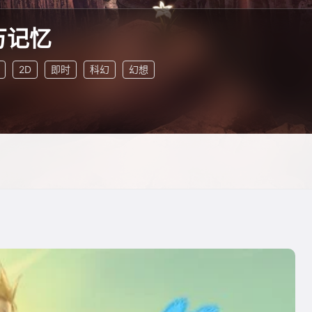
万记忆
2D
即时
科幻
幻想