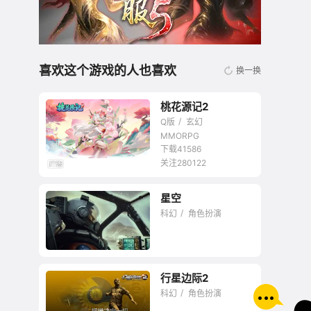
喜欢这个游戏的人也喜欢
换一换
桃花源记2
Q版
玄幻
MMORPG
下载41586
关注280122
无商城开放交易回合
星空
网游
科幻
角色扮演
行星边际2
B社交出了2023年度
科幻
角色扮演
游戏的答案