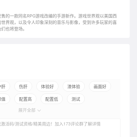
上发售的一款同名RPG游戏改编的手游新作。游戏世界观以美国西
的世界观，以及令人印象深刻的音乐与影像，受到许多玩家的喜
色们也将登场。
护肝
伤肝
体验好
渣体验
画面好
保值
配置高
配置低
测试
展开全部
激活码/测试资格/精美周边！加入173评论群了解详情