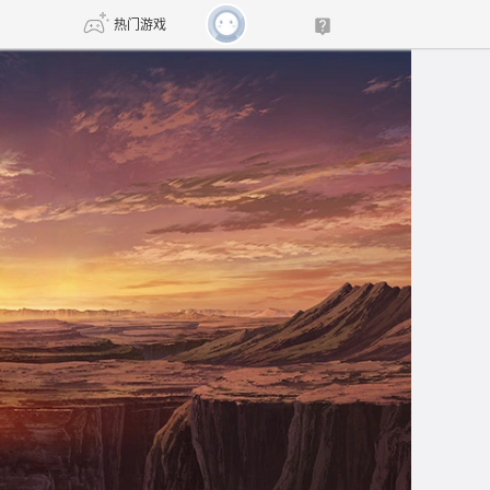
热门游戏
DNF
传奇4
剑网3旗舰版
新天龙八部
自由
诛仙世界
新仙侠5