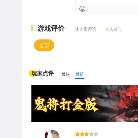
游戏评价
共
3
条评论
4
人参与
全部
玩家点评
最热
最新