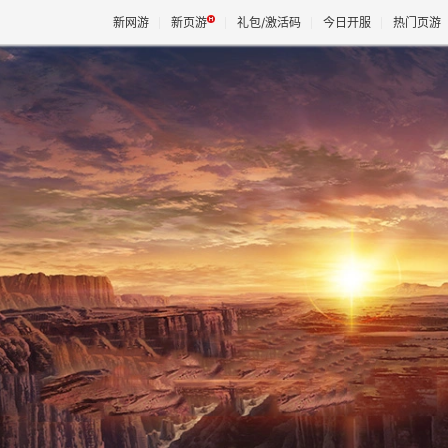
新网游
新页游
礼包/激活码
今日开服
热门页游
魔兽
天堂
王权与