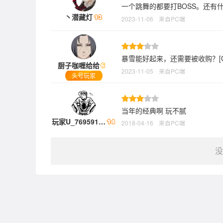
一个跳舞的都要打BOSS。还有
丶潜藏灯
2023-11-06
来自PC端
暴雪能好起来，还需要被收购？[G
厨子咖喱给给
2023-11-05
来自PC端
头号玩家
当年的经典啊 玩不腻
玩家U_769591…
2018-04-16
来自PC端
没