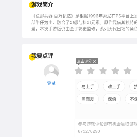
游戏简介
《荒野兵器 百万记忆》是根据1996年索尼在PS平台
部牛仔为主、融合了幻想与科幻元素。原作凭借其独特
爱，本次手游版仍由金子彰史监修，系列历代出场的角
我要点评
点击评分
登录
易上手
难上手
画面差
保值
不
参与游戏评论即有机会赢取游戏
675276290