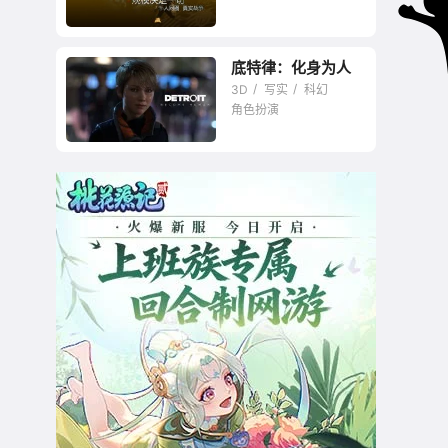
底特律：化身为人
3D
写实
科幻
角色扮演
开启电影化叙事的新
时代