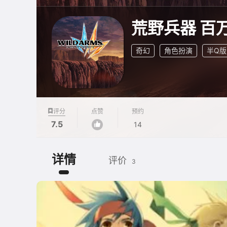
荒野兵器 百
奇幻
角色扮演
半Q版
评分
点赞
预约
7.5
14
详情
评价
3