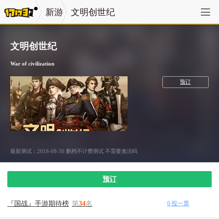
新游
文明创世纪
文明创世纪
War of civilization
策略
预订
最新测试：2018-08-30 删档不计费测试 不需要激活码
预订
『国战』手游期待榜
第
34
名
0
投一票