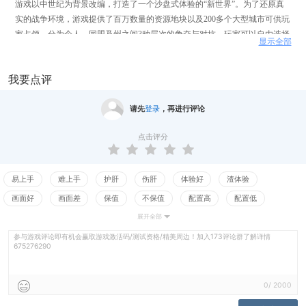
游戏以中世纪为背景改编，打造了一个沙盘式体验的“新世界”。为了还原真
实的战争环境，游戏提供了百万数量的资源地块以及200多个大型城市可供玩
家占领，分为个人、同盟及州之间3种层次的争夺与对抗。玩家可以自由选择
显示全部
发展及战争策略，通过占领不断扩张自身势力范围，体验从无到有直至创造
自己独创的文明。
我要点评
请先
登录
，再进行评论
点击评分
易上手
难上手
护肝
伤肝
体验好
渣体验
画面好
画面差
保值
不保值
配置高
配置低
展开全部
测试
养成合理
养成繁琐
激情
乏味
强社交
参与游戏评论即有机会赢取游戏激活码/测试资格/精美周边！加入173评论群了解详情
弱社交
675276290
0
/
2000