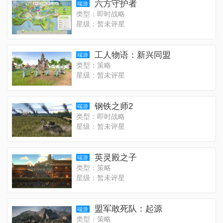
六方守护者
端游
类型：即时战略
星级：暂未评星
工人物语：新兴同盟
端游
类型：策略
星级：暂未评星
钢铁之师2
端游
类型：即时战略
星级：暂未评星
英灵殿之子
端游
类型：策略
星级：暂未评星
盟军敢死队：起源
端游
类型：策略