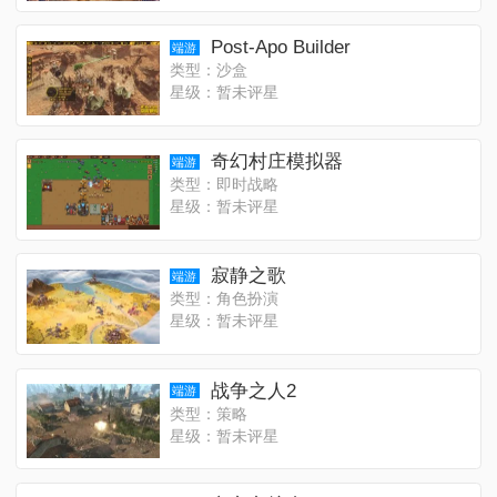
Post-Apo Builder
端游
类型：沙盒
星级：暂未评星
奇幻村庄模拟器
端游
类型：即时战略
星级：暂未评星
寂静之歌
端游
类型：角色扮演
星级：暂未评星
战争之人2
端游
类型：策略
星级：暂未评星