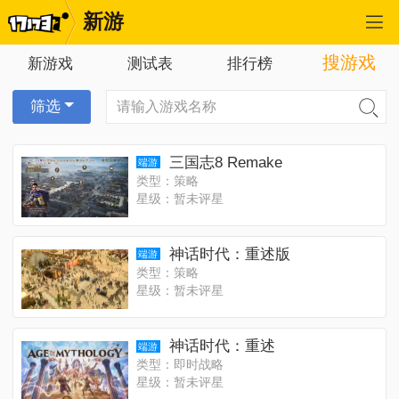
新游
搜游戏
新游戏
测试表
排行榜
筛选
三国志8 Remake
端游
类型：策略
星级：暂未评星
神话时代：重述版
端游
类型：策略
星级：暂未评星
神话时代：重述
端游
类型：即时战略
星级：暂未评星