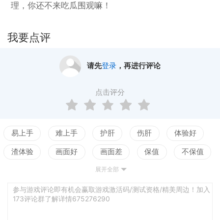
理，你还不来吃瓜围观嘛！
我要点评
请先
登录
，再进行评论
点击评分
易上手
难上手
护肝
伤肝
体验好
渣体验
画面好
画面差
保值
不保值
展开全部
配置高
配置低
测试
逻辑强
逻辑弱
谜题出彩
谜题无趣
叙事佳
叙事差
参与游戏评论即有机会赢取游戏激活码/测试资格/精美周边！加入
173评论群了解详情675276290
沉浸感
难代入