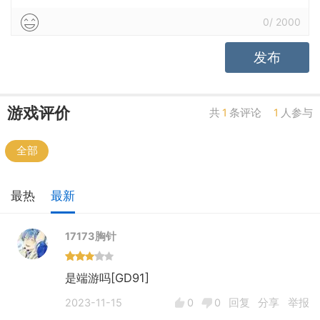
0
/
2000
发布
游戏评价
共
1
条评论
1
人参与
全部
最热
最新
17173胸针
是端游吗[GD91]
2023-11-15
0
0
回复
分享
举报