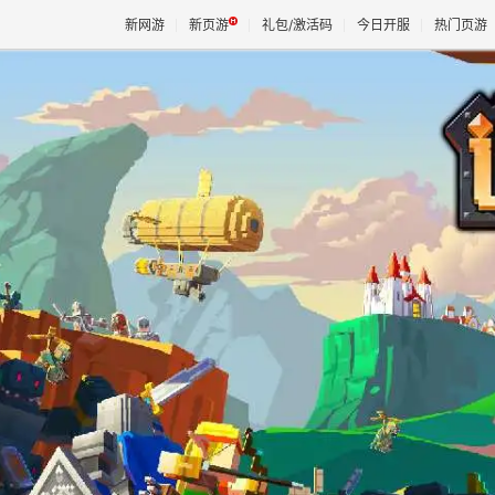
新网游
新页游
礼包/激活码
今日开服
热门页游
魔兽
天堂
王权与