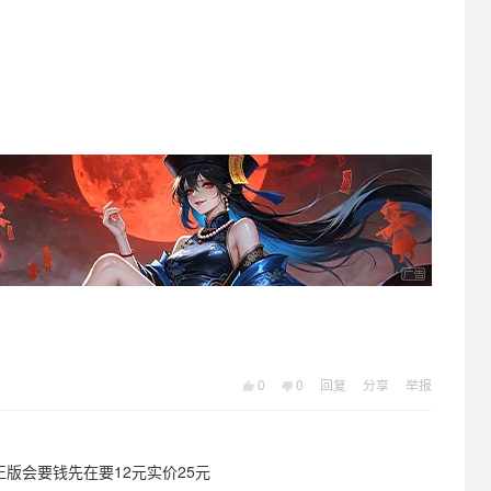
0
0
回复
分享
举报
版会要钱先在要12元实价25元