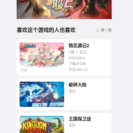
喜欢这个游戏的人也喜欢
换一换
桃花源记2
Q版
玄幻
MMORPG
下载41586
关注280122
无商城开放交易回合
破碎大陆
网游
塔防
王国保卫战
塔防