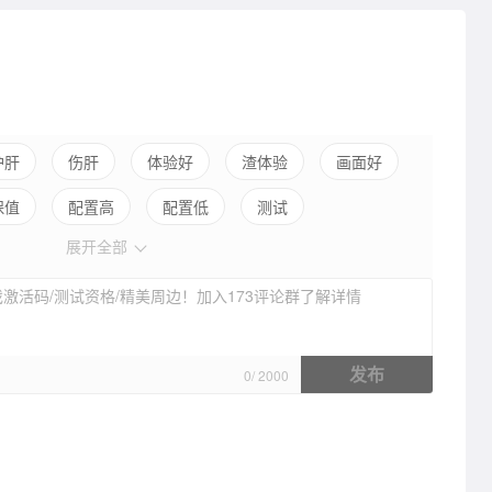
护肝
伤肝
体验好
渣体验
画面好
保值
配置高
配置低
测试
展开全部
激活码/测试资格/精美周边！加入173评论群了解详情
发布
0
/
2000