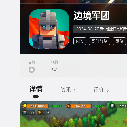
边境军团
2024-03-27 新地图道具
RTS
即时战略
策略
点赞
预约
241
详情
资讯
评价
1
5