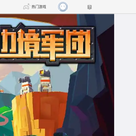
热门游戏
DNF
传奇4
剑网3旗舰版
新天龙八部
自由
诛仙世界
新仙侠5