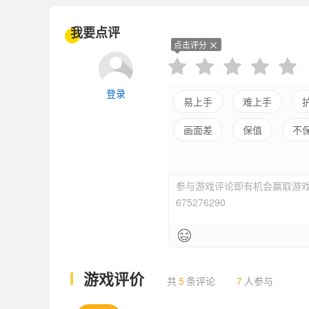
我要点评
点击评分
登录
易上手
难上手
画面差
保值
不
参与游戏评论即有机会赢取游戏
675276290
游戏评价
共
5
条评论
7
人参与