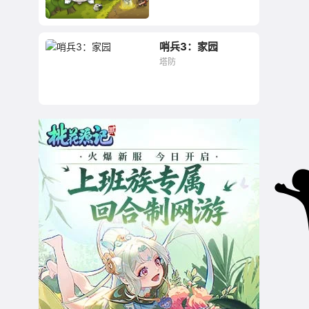
哨兵3：家园
塔防