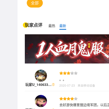
全部
玩家点评
最热
最新
。。
玩家U_140633…
2020-07-23
来自移动设备
去好游快爆里搜边境军团，以后正