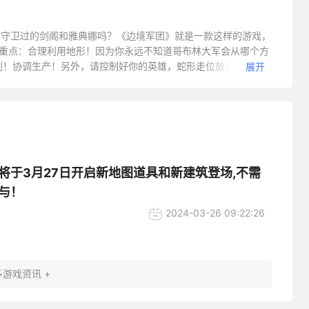
得你守卫过的剑阁和雅典娜吗？《边境军团》就是一款这样的游戏，
划重点：合理利用地形！因为你永远不知道哥布林大军会从哪个方
划！协调生产！另外，请控制好你的英雄，蛇形走位放风筝什么
展开
战术，用箭塔来射杀远距离boss？还是用火炮来碾压群怪？亦
！看谁能守住城堡！坚持到最后一波！胜利属于勇敢与智慧并存
将于3月27日开启新地图道具和新建筑登场,不需
与！
2024-03-26 09:22:26
游戏资讯 +