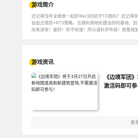
游戏简介
还记得当年全宿舍一起肝War3的防守TD图吗？还记
自由式塔防+RTS策略，合理利用地形建设你的基地，
向来进攻！是的！你不知道！所以请科学布局！统筹规
的，那都是基本操作！配合塔的防守，能产生变幻多端的
或是用冰塔来个集体减速？这都取决于你的喜好！来吧
的你！
游戏资讯
《边境军团》
激活码即可参
更多