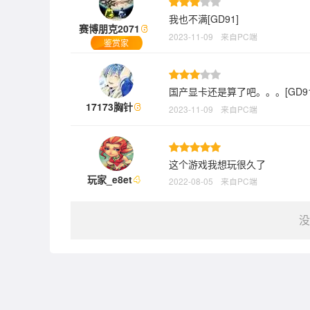
我也不满[GD91]
赛博朋克2071
2023-11-09
来自PC端
鉴赏家
国产显卡还是算了吧。。。[GD91
17173胸针
2023-11-09
来自PC端
这个游戏我想玩很久了
玩家_e8et
2022-08-05
来自PC端
没