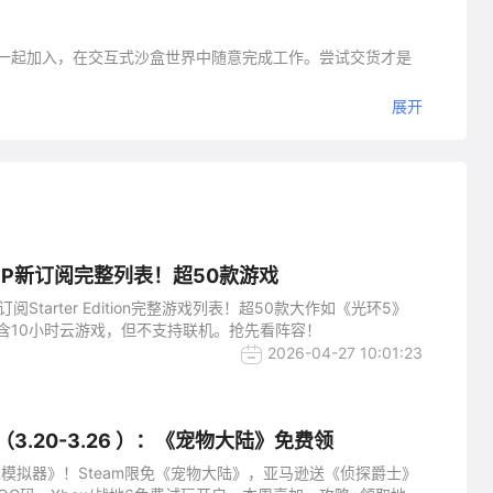
友一起加入，在交互式沙盒世界中随意完成工作。尝试交货才是
展开
者和好友一起测试团队合作。
的平台。轻松地冲刺、跳跃、俯冲和抓扭，但是撞到某些物体，
GP新订阅完整列表！超50款游戏
界到处是玩具、车辆和机器，都可用于工作或娱乐。
订阅Starter Edition完整游戏列表！超50款大作如《光环5》
含10小时云游戏，但不支持联机。抢先看阵容！
"
2026-04-27 10:01:23
（3.20-3.26 ）：《宠物大陆》免费领
电工模拟器》！Steam限免《宠物大陆》，亚马逊送《侦探爵士》