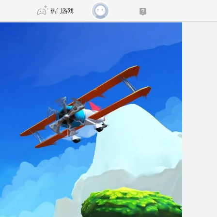
热门游戏
DNF
传奇4
剑网3旗舰版
新天龙八部
自由
诛仙世界
新仙侠5