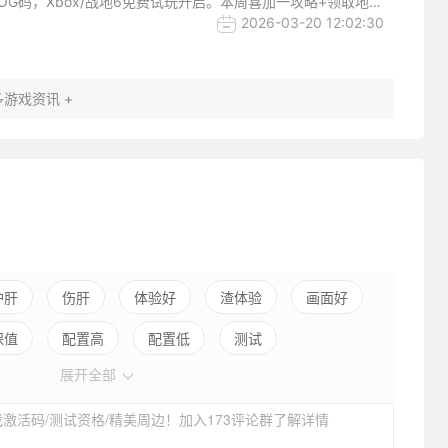
OG码，Xbox/战地6免费试玩开启。本周喜加一攻略+领取地址
2026-03-20 12:02:30
游戏资讯 +
护肝
伤肝
体验好
渣体验
画面好
保值
配置高
配置低
测试
展开全部
激活码/测试资格/精美周边！加入173评论群了解详情