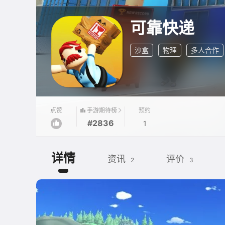
可靠快递
沙盒
物理
多人合作
手游期待榜
点赞
预约
#2836
1
详情
资讯
评价
2
3