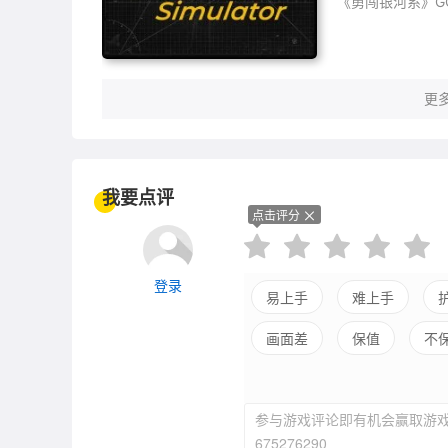
《勇闯银河系》G
汇总！
更多
我要点评
点击评分
登录
易上手
难上手
画面差
保值
不
参与游戏评论即有机会赢取游戏
675276290