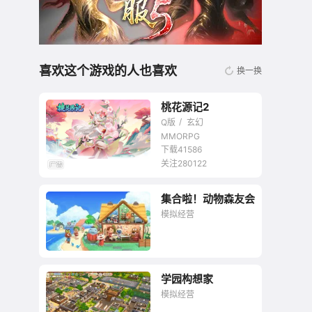
喜欢这个游戏的人也喜欢
换一换
桃花源记2
Q版
玄幻
MMORPG
下载41586
关注280122
无商城开放交易回合
集合啦！动物森友会
网游
模拟经营
学园构想家
幸福的本质就是平凡
模拟经营
的快乐