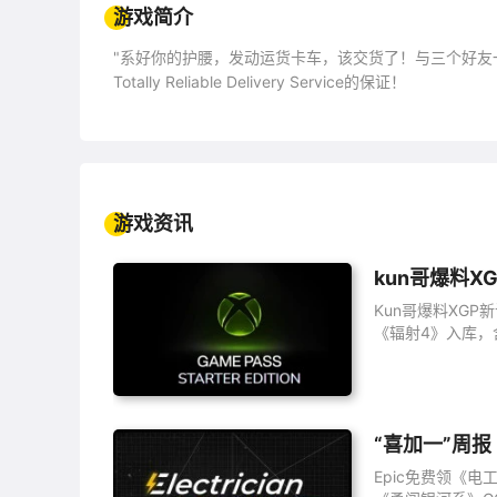
游戏简介
"系好你的护腰，发动运货卡车，该交货了！与三个好
Totally Reliable Delivery Service的保证！
游戏特色：
单个活动和在线多人游玩：独自一人确保安全交货，或
游戏资讯
可控的随意混乱：无法预料的布娃娃物理系统搭配灵敏
你就会被击倒，失去知觉！
kun哥爆料X
纷扰的世界：交货空闲时休息一下，胡闹一会！这个世
Kun哥爆料XGP新
《辐射4》入库，
怪咖：自定义你的蓝领工人，抓紧时间，是时候交货了！
“喜加一”周报
Epic免费领《