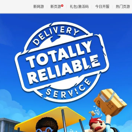
新网游
新页游
礼包/激活码
今日开服
热门页游
魔兽
天堂
王权与