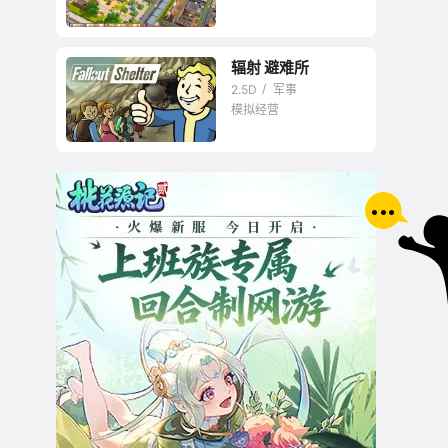
辐射 避难所
中国特色的秃头校长
2.5D
军事
之路
模拟经营