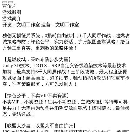
宣传片
游戏截图
游戏简介
开发：文明工作室
运营：文明工作室
独创无损征兵系统，0损耗自由战斗；6千人同屏作战，超燃攻
城策略布防；绿色公平，实力说话，扩张版图全靠谋略！给百
万领主更真实、更刺激的策略体验！
【超燃攻城，策略布防步步为赢】
Unity 3D技术、DOTS、SRP自定义管线渲染技术等最新技术
加持，最高支持6千人同屏作战！三阶段攻城，最大程度还原
攻城场面！超高画质，超多细节，独创指挥所攻防和辎重车抢
夺，唯有策略部署，方可先发制人！
【绿色公平，不卖VIP不卖资源】
不卖VIP，不卖资源！征兵不耗资源，主城内挂机等待即可补
足兵力！无需再为预备兵消耗资源而犯愁！随时随地，最佳状
态，集结迎战！
【联盟大沙盘，以盟为军自由扩张】
120km*120km超大地图，围绕联盟打造核心沙盘玩法，强调联