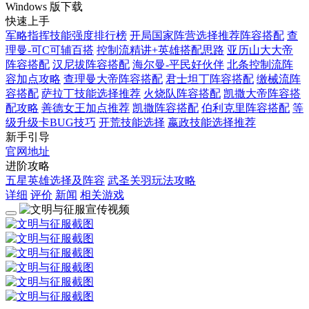
Windows 版下载
快速上手
军略指挥技能强度排行榜
开局国家阵营选择推荐阵容搭配
查
理曼-可C可辅百搭
控制流精讲+英雄搭配思路
亚历山大大帝
阵容搭配
汉尼拔阵容搭配
海尔曼-平民好伙伴
北条控制流阵
容加点攻略
查理曼大帝阵容搭配
君士坦丁阵容搭配
缴械流阵
容搭配
萨拉丁技能选择推荐
火烧队阵容搭配
凯撒大帝阵容搭
配攻略
善德女王加点推荐
凯撒阵容搭配
伯利克里阵容搭配
等
级升级卡BUG技巧
开荒技能选择
嬴政技能选择推荐
新手引导
官网地址
进阶攻略
五星英雄选择及阵容
武圣关羽玩法攻略
详细
评价
新闻
相关游戏