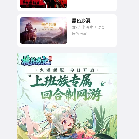
黑色沙漠
最真实的西部
3D
半写实
奇幻
角色扮演
画面超好主推大规模
攻城战