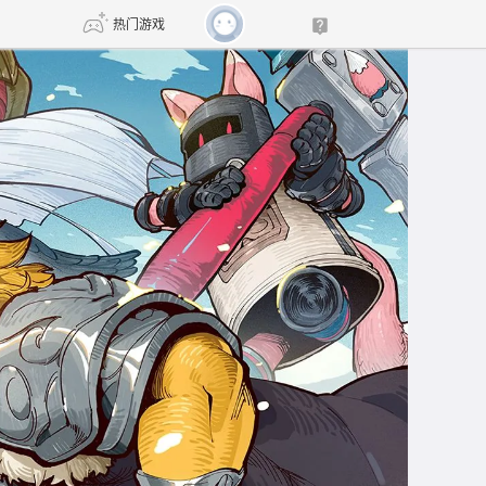
热门游戏
DNF
传奇4
剑网3旗舰版
新天龙八部
自由
诛仙世界
新仙侠5