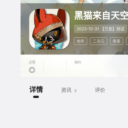
黑猫来自天
2023-10-31 【万圣】测试
地牢
二次元
像素
点赞
预约
详情
资讯
评价
3