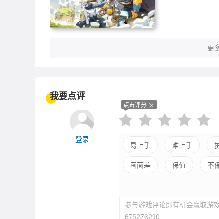
更多
我要点评
点击评分
登录
易上手
难上手
画面差
保值
不
立绘不行
声优赞
参与游戏评论即有机会赢取游戏
养成繁琐
675276290