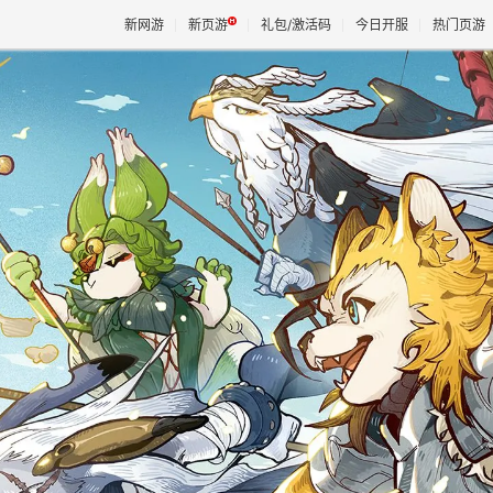
新网游
新页游
礼包/激活码
今日开服
热门页游
魔兽
天堂
王权与