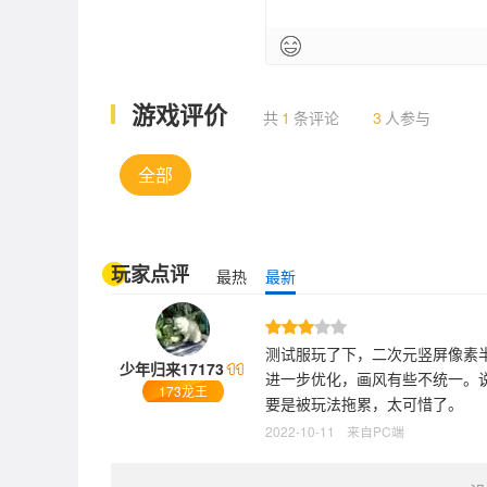
游戏评价
共
1
条评论
3
人参与
全部
玩家点评
最热
最新
测试服玩了下，二次元竖屏像素
少年归来17173
进一步优化，画风有些不统一。
173龙王
要是被玩法拖累，太可惜了。
2022-10-11
来自PC端