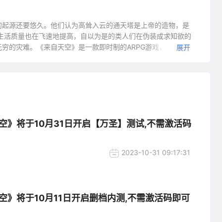
的起源还要悠久。他们认为高耸入云的通天塔是上帝的造物，是
生活质量也在飞速地提高，自以为是的类人们在伪装成求知欲的
穷的灾难。《来自天空》是一款即时制的ARPG游戏，玩家需要
展开
中控制角色的走位，释放输出技能，甚至还需要对意外受伤的角
且消灭所有敌人便能获得战斗的胜利。
空》将于10月31日开启【万圣】测试,不需激活码
2023-10-31 09:17:31
空》将于10月11日开启删档内测,不需激活码即可