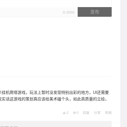
发布
0
/
2000
半挂机爬塔游戏，玩法上暂时没发现特别出彩的地方，UI还需要
说实话这游戏的策划真应该给美术磕个头，如此高质量的立绘，
2
0
回复
分享
举报