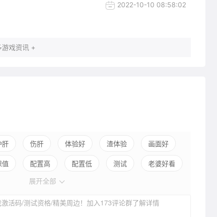
2022-10-10 08:58:02
游戏资讯 +
护肝
伤肝
体验好
渣体验
画面好
保值
配置高
配置低
测试
老婆好看
展开全部
声优拉胯
世界观佳
世界观乱
养成合理
激活码/测试资格/精美周边！加入173评论群了解详情