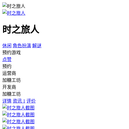
时之旅人
休闲
角色扮演
解谜
预约游戏
点赞
预约
运营商
加糖工坊
开发商
加糖工坊
详情
资讯
1
评价