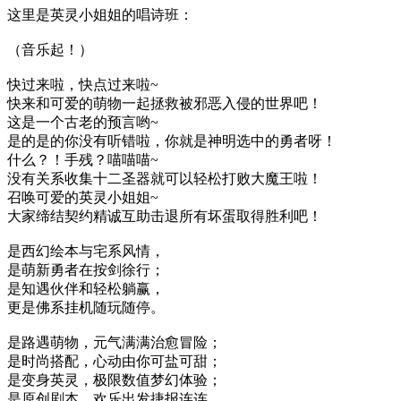
这里是英灵小姐姐的唱诗班：
（音乐起！）
快过来啦，快点过来啦~
快来和可爱的萌物一起拯救被邪恶入侵的世界吧！
这是一个古老的预言哟~
是的是的你没有听错啦，你就是神明选中的勇者呀！
什么？！手残？喵喵喵~
没有关系收集十二圣器就可以轻松打败大魔王啦！
召唤可爱的英灵小姐姐~
大家缔结契约精诚互助击退所有坏蛋取得胜利吧！
是西幻绘本与宅系风情，
是萌新勇者在按剑徐行；
是知遇伙伴和轻松躺赢，
更是佛系挂机随玩随停。
是路遇萌物，元气满满治愈冒险；
是时尚搭配，心动由你可盐可甜；
是变身英灵，极限数值梦幻体验；
是原创剧本，欢乐出发捷报连连。