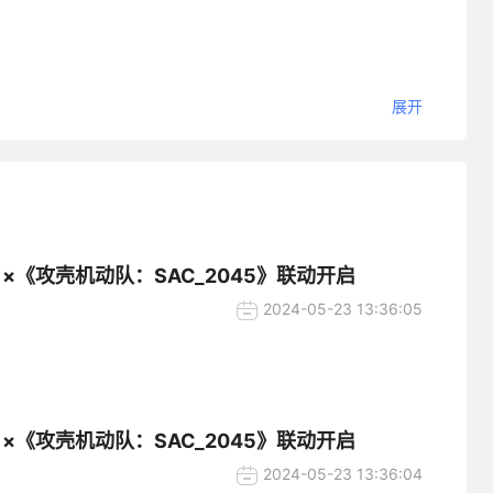
展开
否依然前进？”
新近未来宇宙战争艺术策略卡牌手游。游戏继承了《战争艺术：赤
融入了科技、中国元素、多元文化等特色，致力打造「中式科
×《攻壳机动队：SAC_2045》联动开启
共同面对未知挑战的星际少校。通过策略性的布阵和指挥，你将
2024-05-23 13:36:05
专属战斗组合，以便应对各种突发情况。在这个过程中，你将不
官。
×《攻壳机动队：SAC_2045》联动开启
2024-05-23 13:36:04