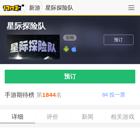
新游
星际探险队
星际探险队
策略
预订
预订
手游期待榜
第
1844
名
84
投一票
详细
评价
新闻
相关游戏