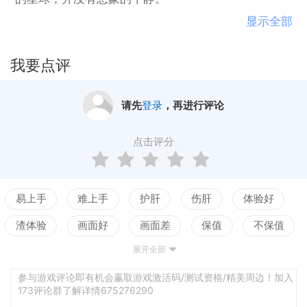
————
显示全部
【游戏特色】
休闲放置：无论是在线还是离线，星际探险队的成员
我要点评
们都会替你征战，带来无尽的金钱和装备。
舰船娱乐：在漫漫星海中的航行，战斗中有些劳累
请先
登录
，再进行评论
了？回到温暖的船舱，来玩些独特的小游戏吧。
星空藏品：在航行中，总有一些独特的古老宝藏等你
点击评分
发掘。
易上手
难上手
护肝
伤肝
体验好
渣体验
画面好
画面差
保值
不保值
展开全部
配置高
配置低
测试
参与游戏评论即有机会赢取游戏激活码/测试资格/精美周边！加入
173评论群了解详情675276290