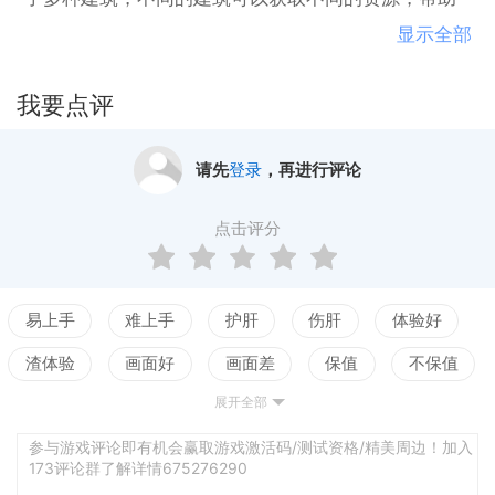
玩家更好地经营和发展他们的云端世界。你将赚取星
显示全部
辰抽取更多的宠物生灵和装饰品，了解宠物生前的奇
妙故事，打造出一个独一无二的天堂乐园。来《我在
我要点评
云端很想你》，与这些可爱的动物们一起，创造属于
你的美好记忆吧！
请先
登录
，再进行评论
点击评分
易上手
难上手
护肝
伤肝
体验好
渣体验
画面好
画面差
保值
不保值
展开全部
配置高
配置低
测试
参与游戏评论即有机会赢取游戏激活码/测试资格/精美周边！加入
173评论群了解详情675276290