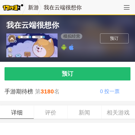
新游
我在云端很想你
我在云端很想你
模拟经营
预订
预订
手游期待榜
第
3180
名
0
投一票
详细
评价
新闻
相关游戏