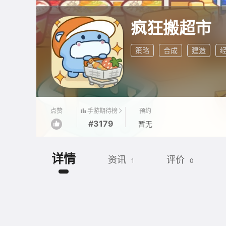
疯狂搬超市
策略
合成
建造
手游期待榜
点赞
预约
#3179
暂无
详情
资讯
评价
1
0