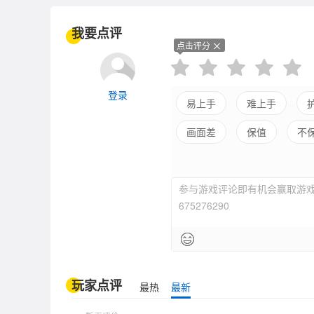
2. 将两个相同的物品元素拖到一起以合成升级它们。
3. 查看合并界面顶部订单栏，合并他们需求的物品以
我要点评
4. 累积足够金币，完成建造任务，可打造你的专属超
点击评分
如果你是模拟经营/合成游戏狂热者？想体验经营超市合
是为你量身打造的！
立即下载，随时随地畅玩！
登录
易上手
难上手
画面差
保值
不
参与游戏评论即有机会赢取游戏
675276290
玩家点评
最热
最新