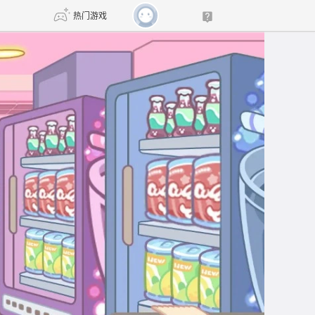
热门游戏
DNF
传奇4
剑网3旗舰版
新天龙八部
自由
诛仙世界
新仙侠5