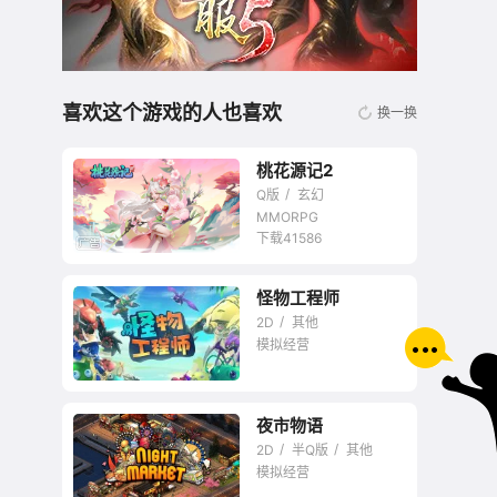
喜欢这个游戏的人也喜欢
换一换
桃花源记2
Q版
玄幻
MMORPG
下载41586
怪物工程师
无商城开放交易回合
2D
其他
网游
模拟经营
夜市物语
2D
半Q版
其他
模拟经营