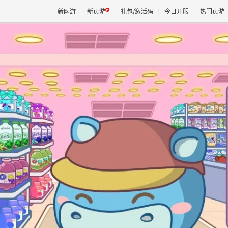
新网游
新页游
礼包/激活码
今日开服
热门页游
魔兽
天堂
王权与