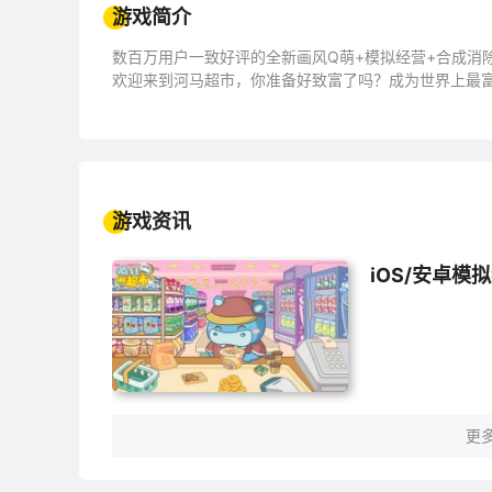
游戏简介
数百万用户一致好评的全新画风Q萌+模拟经营+合成消
欢迎来到河马超市，你准备好致富了吗？成为世界上最
呆萌的小河马想开一间超市，但是它没有经验需要帮助
能，
完成顾客订单去赚取金币，将获得的金币用来装修你的
喜欢休闲模拟经营游戏 & 合成游戏？《疯狂搬超市》是
游戏资讯
在疯狂搬超市里你可以：
iOS/安卓模
• 作为店长去管理超市
• 合并零食、饮料、玩具、化妆品等琳琅满目的商品！
• 在休闲时间轻松合合合，锻炼你的手指并测试你的技
• 完成众多任务已获得成就和奖励
• 发挥创意设计&翻新你的超市建筑，享受设计的快乐！
• 与世界各地的玩家共同享受团体活动，一起享受上瘾
更多
怎么玩：
1. 点击带有闪电标志的生产品，产出各种物品元素供你