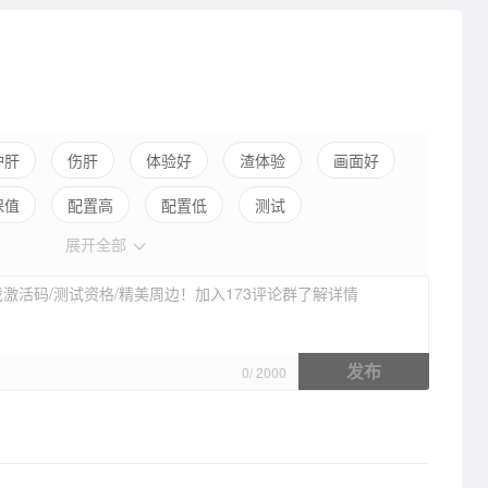
完成顾客订单，赚取金币奖励。
市，还能解锁更多有趣好玩的新区域！
成消除的快乐，想在空闲时间找点乐子，这款疯狂搬超市手游就
护肝
伤肝
体验好
渣体验
画面好
保值
配置高
配置低
测试
展开全部
激活码/测试资格/精美周边！加入173评论群了解详情
发布
0
/
2000