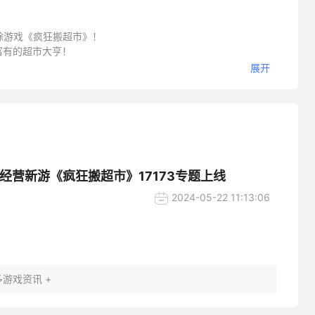
除游戏《疯狂搬超市》！
富有的超市大亨！
展开
，而你或许能改变现状！刚开始超市物品匮乏，需要发挥你的才
超市，从一个小超市，慢慢打造成一家全球连锁大超市！
你最好的选择！
拟经营新游《疯狂搬超市》17173专题上线
2024-05-22 11:13:06
能和策略。
的合成挑战
游戏资讯 +
合成。