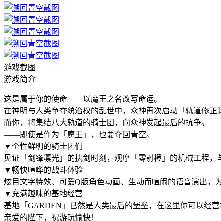
游戏截图
游戏简介
这是属于你的使命——以魔王之名改写命运。
在神明与人类争夺统治权的乱世中，众神再次启动「轨道修正
而你，将集结八大轨道的骑士团，向众神发起最后的抗争。
——即使是作为「魔王」，也要夺回青空。
▼个性鲜明的骑士团们
见证「剑锋凛光」的执剑时刻，观摩「零射橙」的机械工程，
▼畅快喧哗的战斗体验
炫目文字特效、可爱Q版角色动画、生动而喧闹的语音演出，
▼充满趣味的基地经营
基地「GARDEN」已然是人类最后的堡垒，在这里你可以经
亲爱的陛下，祝游玩愉快！