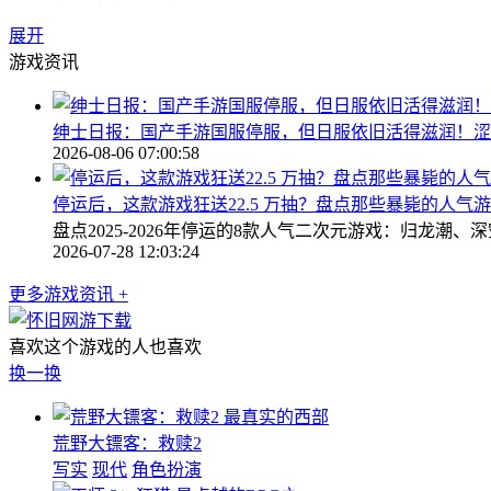
展开
游戏资讯
绅士日报：国产手游国服停服，但日服依旧活得滋润！涩
2026-08-06 07:00:58
停运后，这款游戏狂送22.5 万抽？盘点那些暴毙的人气
盘点2025-2026年停运的8款人气二次元游戏：归龙
2026-07-28 12:03:24
更多游戏资讯 +
喜欢这个游戏的人也喜欢
换一换
最真实的西部
荒野大镖客：救赎2
写实
现代
角色扮演