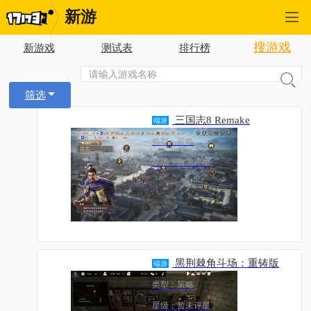
新游
搜游戏
新游戏
测试表
排行榜
筛选
三国志8 Remake
端游
类型：策略
星级：暂未评星
黑荆棘角斗场：重铸版
端游
类型：策略
星级：暂未评星