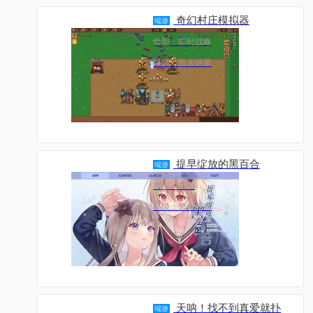
奇幻村庄模拟器
端游
类型：即时战略
星级：暂未评星
提早绽放的黑百合
端游
类型：冒险
星级：暂未评星
天呐！找不到真爱就扑
端游