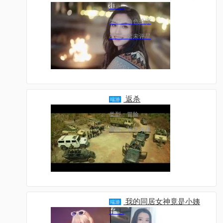
街！
类型：角色扮演
星级：暂未评星
返杀
端游
类型：冒险
星级：暂未评星
我的同居女神竟是小姨
端游
子！