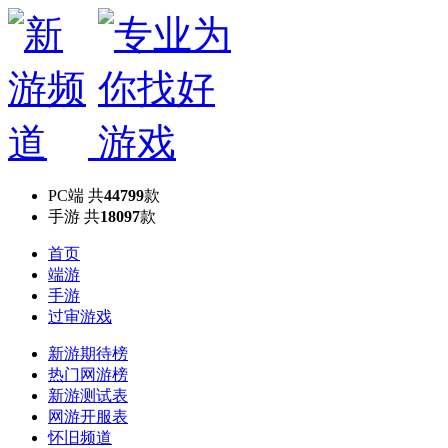
PC端
共
44799
款
手游
共
18097
款
首页
端游
手游
过审游戏
新游期待榜
热门网游榜
新游测试表
网游开服表
怀旧频道