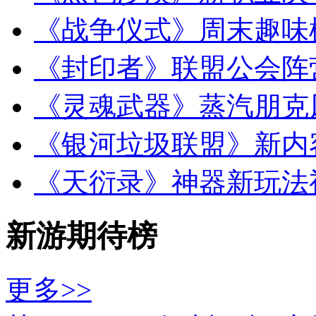
《战争仪式》周末趣味
《封印者》联盟公会阵
《灵魂武器》蒸汽朋克
《银河垃圾联盟》新内
《天衍录》神器新玩法
新游期待榜
更多>>