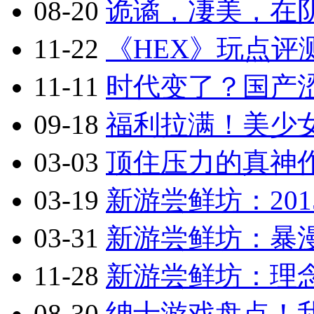
08-20
诡谲，凄美，在阴
11-22
《HEX》玩点评
11-11
时代变了？国产涩
09-18
福利拉满！美少
03-03
顶住压力的真神作
03-19
新游尝鲜坊：201
03-31
新游尝鲜坊：暴漫乱
11-28
新游尝鲜坊：理念
08-30
绅士游戏盘点！