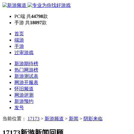
PC端
共
44798
款
手游
共
18097
款
首页
端游
手游
过审游戏
新游期待榜
热门网游榜
新游测试表
网游开服表
怀旧频道
网游评测
新游预约
发号
当前位置：
17173
>
新游频道
>
新闻
>
阴影来临
17173新游新闻回顾