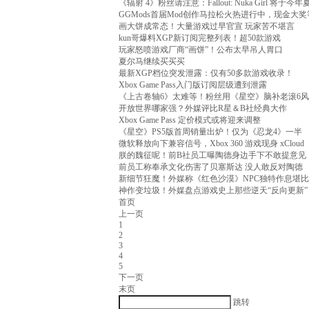
《辐射 4》粉丝请注意：Fallout: Nuka Girl 将于今
GGMods首届Mod创作马拉松火热进行中，现金大
画大饼成常态！大量游戏过早官宣 玩家苦不堪言
kun哥爆料XGP新订阅完整列表！超50款游戏
玩家怒喷游戏厂商“画饼”！公布太早吊人胃口
夏尔马继续买买买
最新XGP档位突发泄露：仅有50多款游戏收录！
Xbox Game Pass入门版订阅层级遭到泄露
《上古卷轴6》太难等！粉丝用《星空》脑补老滚6
开放世界哪家强？外媒评比R星＆B社经典大作
Xbox Game Pass 定价模式或将迎来调整
《星空》PS5版首周销量出炉！仅为《忍龙4》一半
微软释放向下兼容信号，Xbox 360 游戏现身 xCloud
朕的魏征呢！前B社员工曝陶德身边手下不敢提意见
前员工称奉承文化伤害了贝塞斯达 没人敢反对陶德
新细节狂魔！外媒称《红色沙漠》NPC独特作息堪
神作变垃圾！外媒盘点游戏史上那些逆天“反向更新”
首页
上一页
1
2
3
4
5
下一页
末页
跳转