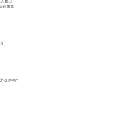
年夏天推出
奖等你来拿
风景
比游戏史神作