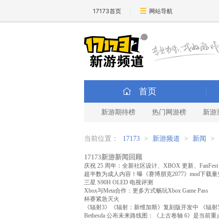
17173首页
网站导航
首页
新游期待榜
热门网游榜
新游
当前位置：
17173
>
新游频道
>
新闻
>
17173新游新闻回顾
庆祝 25 周年：全新社区设计、XBOX 更新、FanFe
超半数为成人内容！曝《赛博朋克2077》mod下载量
三星 S90H OLED 电视评测
Xbox与Meta合作：更多方式畅玩Xbox Game Pass
杯赛紧急灭火
《辐射3》《辐射：新维加斯》复刻版开发中 《辐射
Bethesda 公布未来路线图：《上古卷轴 6》是当