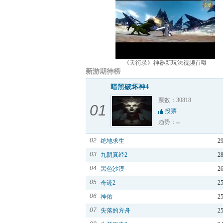
《天衍录》神器新玩法视频首曝
新游期待榜
暗黑破坏神4
票数：30818
01
投票
趋势：
02
绝地求生
2
03
九阴真经2
2
04
黑色沙漠
2
05
奇迹2
2
06
神佑
2
07
失落的方舟
2