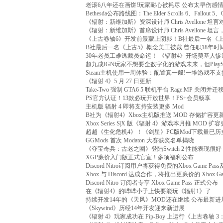
老滚6八年还在画饼!玩家耐心被耗尽 公布太早伤感
Bethesda公布路线图：The Elder Scrolls 6、Fallo
《辐射：新维加斯》资深设计师 Chris Avellone 
《辐射：新维加斯》首席设计师 Chris Avellone
《上古卷轴6》开发前景蒙上阴影！B社最后一名《
B社最后一名《上古5》概念美工被裁 曾任职18年时
30年老员工难逃裁员命运！ 《辐射4》开场奠基人惨
超九成IGN玩家不想要全数字化的游戏未来，但PlayS
Steam主机使用一周体验：配置真一般!一堆游戏不支
《辐射 4》5 月 27 日更新
Take-Two 强制 GTA6 5 联机平台 Rage:MP 关闭并迁移
PS官方认证！13款必玩开放世界！PS+会员畅享
主机版 辐射 4 即将支持安装更多 Mod
B社为《辐射4》Xbox主机版推送 MOD 存储扩容更
Xbox Series S|X 版《辐射 4》游戏本月推 MOD 扩
超越《生化危机4》！《剑星》PC版Mod下载量已历
GGMods 首次 Modaton 大赛获奖名单揭晓
《夺宝奇兵：古老之圈》登陆Switch 2 性能表现很好
XGP廉价入门版正式官宣！多项福利公布
Discord Nitro订阅用户将获得免费的Xbox Game Pa
Xbox 与 Discord 达成合作，将推出更廉价的 Xbox G
Discord Nitro 订阅者专享 Xbox Game Pass 正式公布
在《辐射4》的哔哔小子上快要能玩《辐射1》了
持续开发14年的《天风》MOD还在继续 公布最新进
《Skywind》历经14年开发迎来新进展
《辐射 4》玩家成功在 Pip-Boy 上运行《上古卷轴 