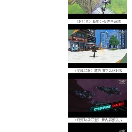
《封印者》联盟公会阵营系统
《灵魂武器》蒸汽朋克风格时装
《银河垃圾联盟》新内容预告片