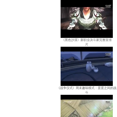
《黑色沙漠》新职业决斗家完整宣传
片
《战争仪式》周末趣味模式：蛋蛋之间的战
斗