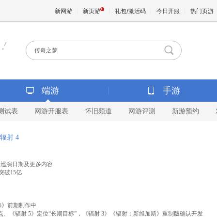
新网游
新页游
礼包/激活码
今日开服
热门页游
魔兽
天堂
端游
手游
测试表
网游开服表
怀旧频道
网游评测
新游预约
王权与
辐射 4
st 巡演日期及更多内容
突破15亿
5》前期制作中
前重点、《辐射 5》定位“长期目标”，《辐射 3》《辐射：新维加斯》重制版确认开发