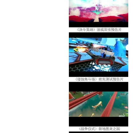
《决斗英雄》游戏宣传预告片
《侵蚀角斗场》抢先测试预告片
《战争仪式》新地图龙之园