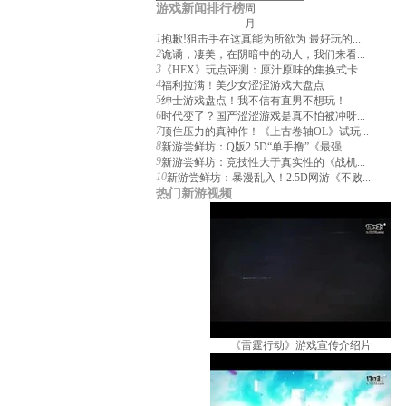
游戏新闻排行榜
周
月
1
抱歉!狙击手在这真能为所欲为 最好玩的...
2
诡谲，凄美，在阴暗中的动人，我们来看...
3
《HEX》玩点评测：原汁原味的集换式卡...
4
福利拉满！美少女涩涩游戏大盘点
5
绅士游戏盘点！我不信有直男不想玩！
6
时代变了？国产涩涩游戏是真不怕被冲呀...
7
顶住压力的真神作！《上古卷轴OL》试玩...
8
新游尝鲜坊：Q版2.5D“单手撸”《最强...
9
新游尝鲜坊：竞技性大于真实性的《战机...
10
新游尝鲜坊：暴漫乱入！2.5D网游《不败...
热门新游视频
《雷霆行动》游戏宣传介绍片