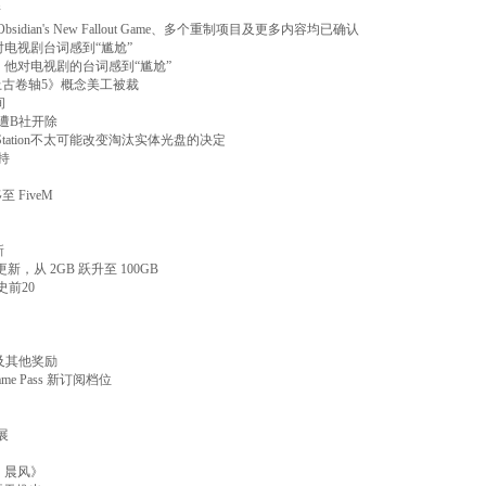
情
ut 5、Obsidian's New Fallout Game、多个重制项目及更多内容均已确认
坦言对电视剧台词感到“尴尬”
 坦言，他对电视剧的台词感到“尴尬”
上古卷轴5》概念美工被裁
间
遭B社开除
tation不太可能改变淘汰实体光盘的决定
持
至 FiveM
新
容更新，从 2GB 跃升至 100GB
史前20
ss及其他奖励
ame Pass 新订阅档位
展
3：晨风》