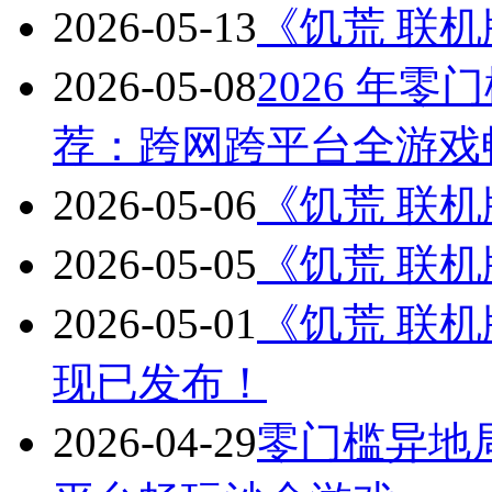
2026-05-13
《饥荒 联机版
2026-05-08
2026 年
荐：跨网跨平台全游戏
2026-05-06
《饥荒 联机版
2026-05-05
《饥荒 联机版
2026-05-01
《饥荒 联机
现已发布！
2026-04-29
零门槛异地