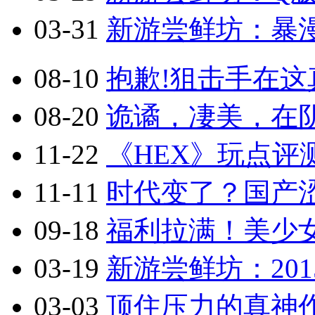
03-31
新游尝鲜坊：暴漫乱
08-10
抱歉!狙击手在这真
08-20
诡谲，凄美，在阴
11-22
《HEX》玩点评
11-11
时代变了？国产涩
09-18
福利拉满！美少
03-19
新游尝鲜坊：201
03-03
顶住压力的真神作