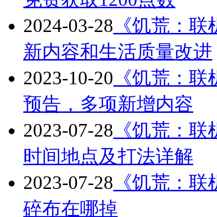
2024-03-28
《饥荒：联机
新内容和生活质量改进
2023-10-20
《饥荒：联
预告，多项新增内容
2023-07-28
《饥荒：联
时间地点及打法详解
2023-07-28
《饥荒：联
碎布在哪掉