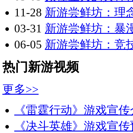
11-28
新游尝鲜坊：理念
03-31
新游尝鲜坊：暴漫乱
06-05
新游尝鲜坊：竞技
热门新游视频
更多>>
《雷霆行动》游戏宣传
《决斗英雄》游戏宣传