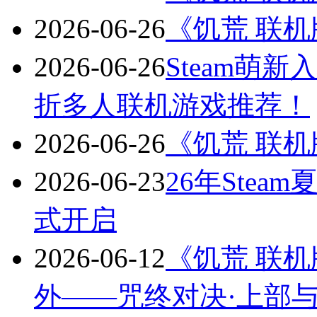
2026-06-26
《饥荒 联机版
2026-06-26
Steam萌新
折多人联机游戏推荐！
2026-06-26
《饥荒 联
2026-06-23
26年Ste
式开启
2026-06-12
《饥荒 联
外——咒终对决·上部与2