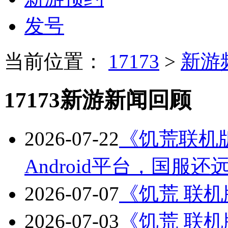
发号
当前位置：
17173
>
新游
17173新游新闻回顾
2026-07-22
《饥荒联机
Android平台，国服还
2026-07-07
《饥荒 联机版
2026-07-03
《饥荒 联机