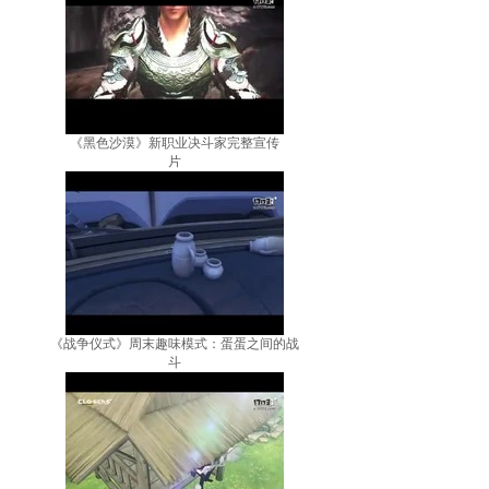
《黑色沙漠》新职业决斗家完整宣传
片
《战争仪式》周末趣味模式：蛋蛋之间的战
斗