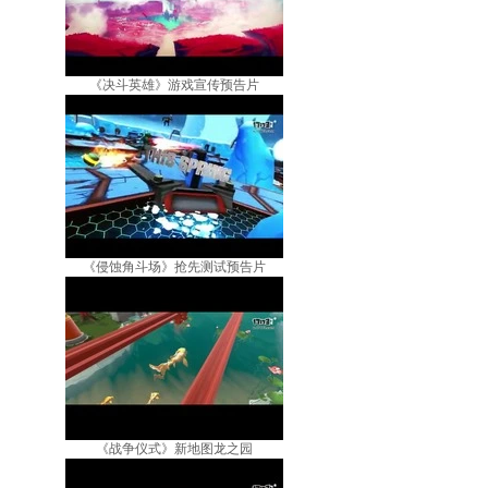
《决斗英雄》游戏宣传预告片
《侵蚀角斗场》抢先测试预告片
《战争仪式》新地图龙之园