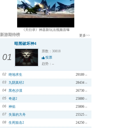
《天衍录》神器新玩法视频首曝
新游期待榜
更多>>
暗黑破坏神4
票数：30818
01
投票
趋势：
02
绝地求生
29189
03
九阴真经2
28434
04
黑色沙漠
26730
05
奇迹2
25880
06
神佑
25806
07
失落的方舟
25525
08
生死狙击2
24250