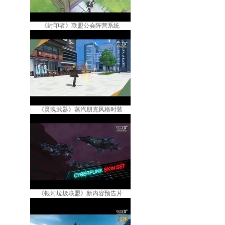
《封印者》联盟公会阵营系统
《灵魂武器》蒸汽朋克风格时装
《银河垃圾联盟》新内容预告片