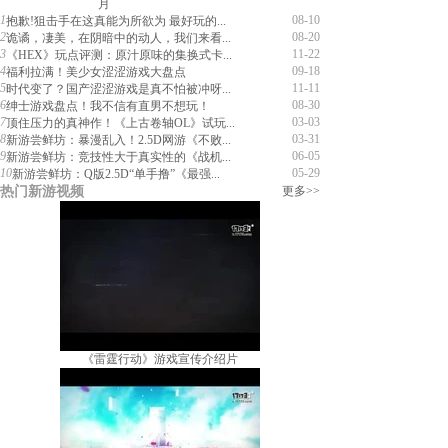
月
1
08-10
抱歉!狙击手在这真能为所欲为 最好玩的...
2
08-20
诡谲，凄美，在阴暗中的动人，我们来看...
3
11-22
《HEX》玩点评测：原汁原味的集换式卡...
4
09-18
福利拉满！美少女涩涩游戏大盘点
5
11-11
时代变了？国产涩涩游戏是真不怕被冲呀...
6
08-30
绅士游戏盘点！我不信有直男不想玩！
7
03-03
顶住压力的真神作！《上古卷轴OL》试玩...
8
03-31
新游尝鲜坊：暴漫乱入！2.5D网游《不败...
9
06-05
新游尝鲜坊：竞技性大于真实性的《战机...
10
05-29
新游尝鲜坊：Q版2.5D“单手撸”《最强...
热门新游视频
更多>>
《雷霆行动》游戏宣传介绍片