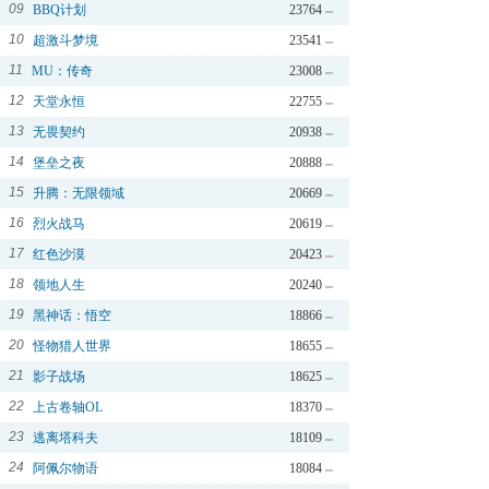
09
BBQ计划
23764
10
超激斗梦境
23541
11
MU：传奇
23008
12
天堂永恒
22755
13
无畏契约
20938
14
堡垒之夜
20888
15
升腾：无限领域
20669
16
烈火战马
20619
17
红色沙漠
20423
18
领地人生
20240
19
黑神话：悟空
18866
20
怪物猎人世界
18655
21
影子战场
18625
22
上古卷轴OL
18370
23
逃离塔科夫
18109
24
阿佩尔物语
18084