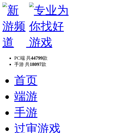
PC端
共
44799
款
手游
共
18097
款
首页
端游
手游
过审游戏