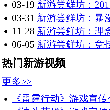
03-19
新游尝鲜坊：201
03-31
新游尝鲜坊：暴漫乱
11-28
新游尝鲜坊：理念
06-05
新游尝鲜坊：竞技
热门新游视频
更多>>
《雷霆行动》游戏宣传