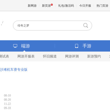
新网游
新页游
礼包/激活码
今日开服
热门页游
魔兽
天堂
端游
手游
测试表
网游开服表
怀旧频道
网游评测
新游预约
王权与
沙滩机车赛专业版
08-10
08-20
11-22
09-18