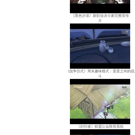
《黑色沙漠》新职业决斗家完整宣传
片
《战争仪式》周末趣味模式：蛋蛋之间的战
斗
《封印者》联盟公会阵营系统