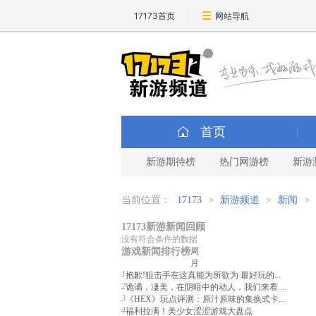
17173首页
网站导航
首页
新游期待榜
热门网游榜
新游
当前位置：
17173
>
新游频道
>
新闻
>
17173新游新闻回顾
没有符合条件的数据
游戏新闻排行榜
周
月
1
抱歉!狙击手在这真能为所欲为 最好玩的...
2
诡谲，凄美，在阴暗中的动人，我们来看...
3
《HEX》玩点评测：原汁原味的集换式卡...
4
福利拉满！美少女涩涩游戏大盘点