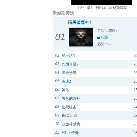
《天衍录》神器新玩法视频首曝
新游期待榜
暗黑破坏神4
票数：30818
01
投票
趋势：
02
绝地求生
2
03
九阴真经2
2
04
黑色沙漠
2
05
奇迹2
2
06
神佑
2
07
失落的方舟
2
08
生死狙击2
2
09
BBQ计划
2
10
超激斗梦境
2
11
MU：传奇
2