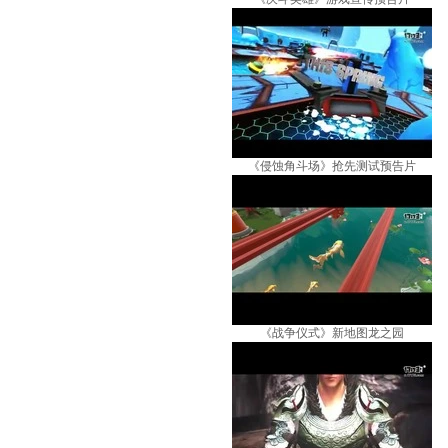
《侵蚀角斗场》抢先测试预告片
《战争仪式》新地图龙之园