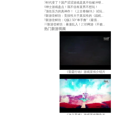
5
时代变了？国产涩涩游戏是真不怕被冲呀...
6
绅士游戏盘点！我不信有直男不想玩！
7
顶住压力的真神作！《上古卷轴OL》试玩...
8
新游尝鲜坊：竞技性大于真实性的《战机...
9
新游尝鲜坊：Q版2.5D“单手撸”《最强...
10
新游尝鲜坊：暴漫乱入！2.5D网游《不败...
热门新游视频
《雷霆行动》游戏宣传介绍片
《决斗英雄》游戏宣传预告片