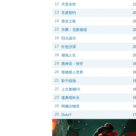
12
天堂永恒
2
13
无畏契约
2
14
堡垒之夜
2
15
升腾：无限领域
2
16
烈火战马
2
17
红色沙漠
2
18
领地人生
2
19
黑神话：悟空
1
20
怪物猎人世界
1
21
影子战场
1
22
上古卷轴OL
1
23
逃离塔科夫
1
24
阿佩尔物语
1
25
DokeV
1