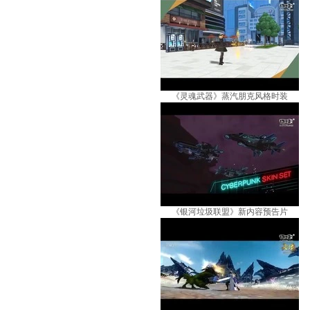
《灵魂武器》蒸汽朋克风格时装
《银河垃圾联盟》新内容预告片