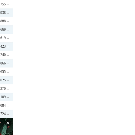
2755
0938
0888
0669
0619
0423
0240
8866
8655
8625
8370
8109
8084
7724
×