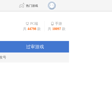
热门游戏
PC端
手游
共
44798
款
共
18097
款
DNF
传奇4
剑网3旗舰版
新天龙八部
过审游戏
发号
自由
诛仙世界
新仙侠5