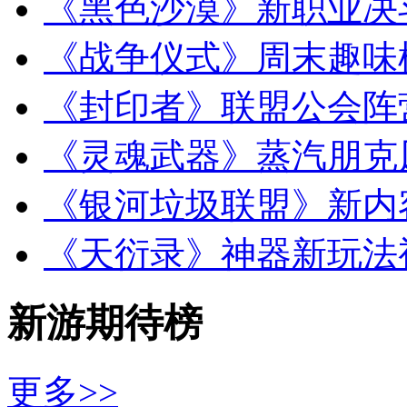
《黑色沙漠》新职业决
《战争仪式》周末趣味
《封印者》联盟公会阵
《灵魂武器》蒸汽朋克
《银河垃圾联盟》新内
《天衍录》神器新玩法
新游期待榜
更多>>