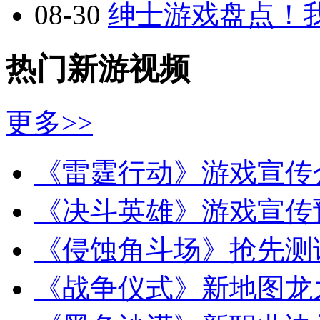
08-30
绅士游戏盘点！
热门新游视频
更多>>
《雷霆行动》游戏宣传
《决斗英雄》游戏宣传
《侵蚀角斗场》抢先测
《战争仪式》新地图龙