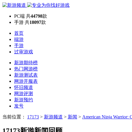
PC端
共
44798
款
手游
共
18097
款
首页
端游
手游
过审游戏
新游期待榜
热门网游榜
新游测试表
网游开服表
怀旧频道
网游评测
新游预约
发号
当前位置：
17173
>
新游频道
>
新闻
>
American Ninja Warrior: 
17173新游新闻回顾