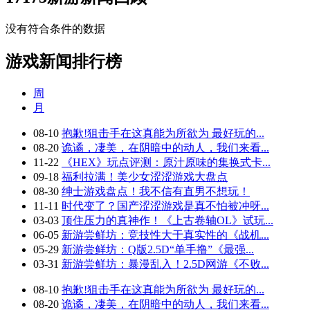
没有符合条件的数据
游戏新闻排行榜
周
月
08-10
抱歉!狙击手在这真能为所欲为 最好玩的...
08-20
诡谲，凄美，在阴暗中的动人，我们来看...
11-22
《HEX》玩点评测：原汁原味的集换式卡...
09-18
福利拉满！美少女涩涩游戏大盘点
08-30
绅士游戏盘点！我不信有直男不想玩！
11-11
时代变了？国产涩涩游戏是真不怕被冲呀...
03-03
顶住压力的真神作！《上古卷轴OL》试玩...
06-05
新游尝鲜坊：竞技性大于真实性的《战机...
05-29
新游尝鲜坊：Q版2.5D“单手撸”《最强...
03-31
新游尝鲜坊：暴漫乱入！2.5D网游《不败...
08-10
抱歉!狙击手在这真能为所欲为 最好玩的...
08-20
诡谲，凄美，在阴暗中的动人，我们来看...