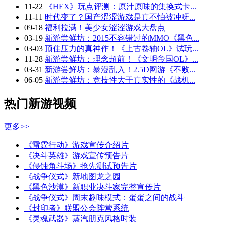
11-22
《HEX》玩点评测：原汁原味的集换式卡...
11-11
时代变了？国产涩涩游戏是真不怕被冲呀...
09-18
福利拉满！美少女涩涩游戏大盘点
03-19
新游尝鲜坊：2015不容错过的MMO《黑色...
03-03
顶住压力的真神作！《上古卷轴OL》试玩...
11-28
新游尝鲜坊：理念超前！《文明帝国OL》...
03-31
新游尝鲜坊：暴漫乱入！2.5D网游《不败...
06-05
新游尝鲜坊：竞技性大于真实性的《战机...
热门新游视频
更多>>
《雷霆行动》游戏宣传介绍片
《决斗英雄》游戏宣传预告片
《侵蚀角斗场》抢先测试预告片
《战争仪式》新地图龙之园
《黑色沙漠》新职业决斗家完整宣传片
《战争仪式》周末趣味模式：蛋蛋之间的战斗
《封印者》联盟公会阵营系统
《灵魂武器》蒸汽朋克风格时装