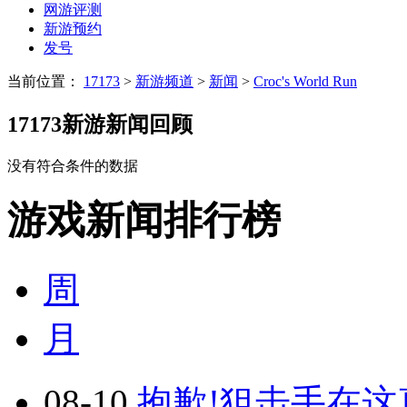
网游评测
新游预约
发号
当前位置：
17173
>
新游频道
>
新闻
>
Croc's World Run
17173新游新闻回顾
没有符合条件的数据
游戏新闻排行榜
周
月
08-10
抱歉!狙击手在这真