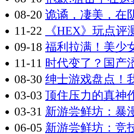
08-20
诡谲，凄美，在阴
11-22
《HEX》玩点评
09-18
福利拉满！美少
11-11
时代变了？国产涩
08-30
绅士游戏盘点！
03-03
顶住压力的真神作
03-31
新游尝鲜坊：暴漫乱
06-05
新游尝鲜坊：竞技