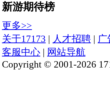
新游期待榜
更多>>
关于17173
|
人才招聘
|
广
客服中心
|
网站导航
Copyright © 2001-2026 1717