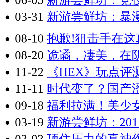
03-31
新游尝鲜坊：暴漫乱
08-10
抱歉!狙击手在这真
08-20
诡谲，凄美，在阴
11-22
《HEX》玩点评
11-11
时代变了？国产涩
09-18
福利拉满！美少
03-19
新游尝鲜坊：201
03-03
顶住压力的真神作