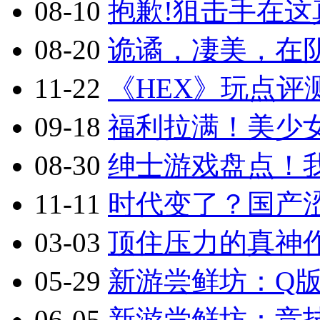
08-10
抱歉!狙击手在这真
08-20
诡谲，凄美，在阴
11-22
《HEX》玩点评
09-18
福利拉满！美少
08-30
绅士游戏盘点！
11-11
时代变了？国产涩
03-03
顶住压力的真神作
05-29
新游尝鲜坊：Q版2.
06-05
新游尝鲜坊：竞技