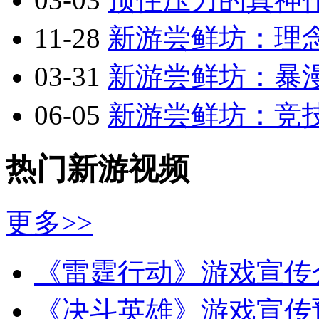
11-28
新游尝鲜坊：理念
03-31
新游尝鲜坊：暴漫乱
06-05
新游尝鲜坊：竞技
热门新游视频
更多>>
《雷霆行动》游戏宣传
《决斗英雄》游戏宣传