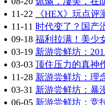
08-20
诡谲，凄美，在阴
11-22
《HEX》玩点评
11-11
时代变了？国产涩
09-18
福利拉满！美少
03-19
新游尝鲜坊：201
03-03
顶住压力的真神作
11-28
新游尝鲜坊：理念
03-31
新游尝鲜坊：暴漫乱
06-05
新游尝鲜坊：竞技