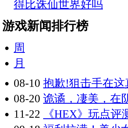
得比诛仙世界好吗
游戏新闻排行榜
周
月
08-10
抱歉!狙击手在这真
08-20
诡谲，凄美，在阴
11-22
《HEX》玩点评