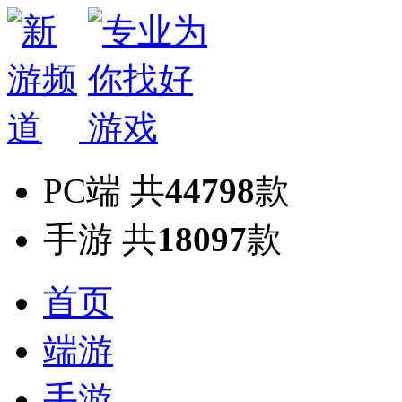
PC端
共
44798
款
手游
共
18097
款
首页
端游
手游