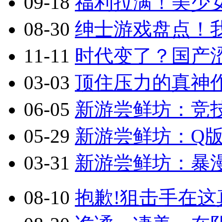
09-18
福利拉满！美少
08-30
绅士游戏盘点！
11-11
时代变了？国产涩
03-03
顶住压力的真神作
06-05
新游尝鲜坊：竞技
05-29
新游尝鲜坊：Q版2.
03-31
新游尝鲜坊：暴漫乱
08-10
抱歉!狙击手在这真