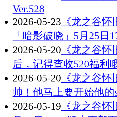
Ver.528
2026-05-23
《龙之谷怀
「暗影破晓」5月25日
2026-05-20
《龙之谷怀旧
后，记得查收520福利哦
2026-05-20
《龙之谷怀
帅！他马上要开始他的sho
2026-05-19
《龙之谷怀