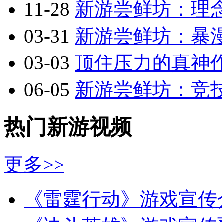
11-28
新游尝鲜坊：理念
03-31
新游尝鲜坊：暴漫乱
03-03
顶住压力的真神作
06-05
新游尝鲜坊：竞技
热门新游视频
更多>>
《雷霆行动》游戏宣传