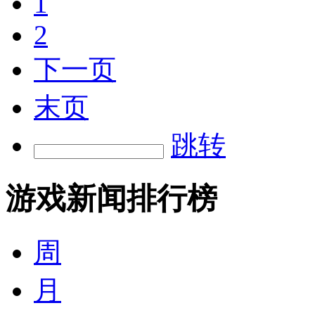
1
2
下一页
末页
跳转
游戏新闻排行榜
周
月