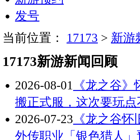
发号
当前位置：
17173
>
新游
17173新游新闻回顾
2026-08-01
《龙之谷》
搬正式服，这次要玩点
2026-07-23
《龙之谷怀
外传职业「银色猎人」