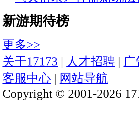
新游期待榜
更多>>
关于17173
|
人才招聘
|
广
客服中心
|
网站导航
Copyright © 2001-2026 1717