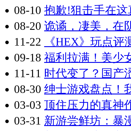
08-10
抱歉!狙击手在这真
08-20
诡谲，凄美，在阴
11-22
《HEX》玩点评
09-18
福利拉满！美少
11-11
时代变了？国产涩
08-30
绅士游戏盘点！
03-03
顶住压力的真神作
03-31
新游尝鲜坊：暴漫乱