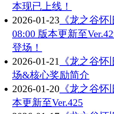
本现已上线！
2026-01-23
《龙之谷怀
08:00 版本更新至Ve
登场！
2026-01-21
《龙之谷怀
场&核心奖励简介
2026-01-20
《龙之谷怀旧
本更新至Ver.425