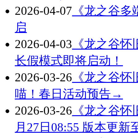
2026-04-07
《龙之谷多
启
2026-04-03
《龙之谷怀
长假模式即将启动！
2026-03-26
《龙之谷怀
喵！春日活动预告→
2026-03-26
《龙之谷怀
月27日08:55 版本更新至V