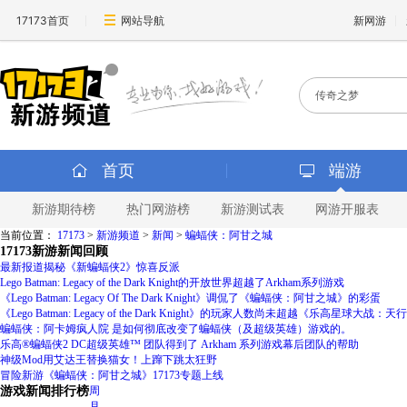
17173首页
网站导航
新网游
首页
端游
新游期待榜
热门网游榜
新游测试表
网游开服表
当前位置：
17173
>
新游频道
>
新闻
>
蝙蝠侠：阿甘之城
17173新游新闻回顾
最新报道揭秘《新蝙蝠侠2》惊喜反派
Lego Batman: Legacy of the Dark Knight的开放世界超越了Arkham系列游戏
《Lego Batman: Legacy Of The Dark Knight》调侃了《蝙蝠侠：阿甘之城》的彩蛋
《Lego Batman: Legacy of the Dark Knight》的玩家人数尚未超越《乐高星球大战
蝙蝠侠：阿卡姆疯人院 是如何彻底改变了蝙蝠侠（及超级英雄）游戏的。
乐高®蝙蝠侠2 DC超级英雄™ 团队得到了 Arkham 系列游戏幕后团队的帮助
神级Mod用艾达王替换猫女！上蹿下跳太狂野
冒险新游《蝙蝠侠：阿甘之城》17173专题上线
游戏新闻排行榜
周
月