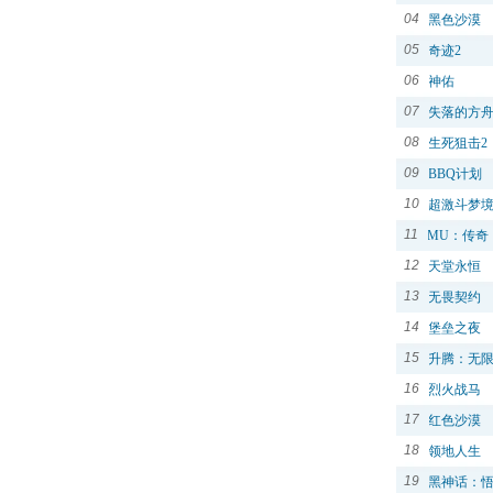
04
黑色沙漠
05
奇迹2
06
神佑
07
失落的方
08
生死狙击2
09
BBQ计划
10
超激斗梦
11
MU：传奇
12
天堂永恒
13
无畏契约
14
堡垒之夜
15
升腾：无
16
烈火战马
17
红色沙漠
18
领地人生
19
黑神话：