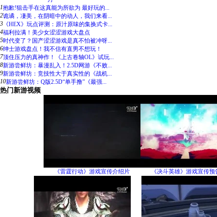
1
抱歉!狙击手在这真能为所欲为 最好玩的...
2
诡谲，凄美，在阴暗中的动人，我们来看...
3
《HEX》玩点评测：原汁原味的集换式卡...
4
福利拉满！美少女涩涩游戏大盘点
5
时代变了？国产涩涩游戏是真不怕被冲呀...
6
绅士游戏盘点！我不信有直男不想玩！
7
顶住压力的真神作！《上古卷轴OL》试玩...
8
新游尝鲜坊：暴漫乱入！2.5D网游《不败...
9
新游尝鲜坊：竞技性大于真实性的《战机...
10
新游尝鲜坊：Q版2.5D“单手撸”《最强...
热门新游视频
《雷霆行动》游戏宣传介绍片
《决斗英雄》游戏宣传预