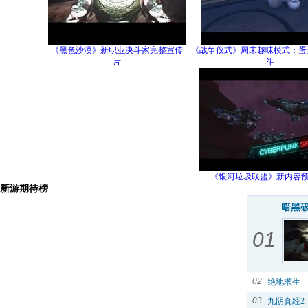
《黑色沙漠》新职业决斗家完整宣传
《战争仪式》周末趣味模式：蛋
片
斗
《银河垃圾联盟》新内容
新游期待榜
暗黑破
01
02
绝地求生
03
九阴真经2