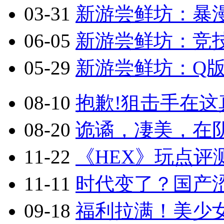
03-31
新游尝鲜坊：暴漫乱
06-05
新游尝鲜坊：竞技
05-29
新游尝鲜坊：Q版2.
08-10
抱歉!狙击手在这真
08-20
诡谲，凄美，在阴
11-22
《HEX》玩点评
11-11
时代变了？国产涩
09-18
福利拉满！美少