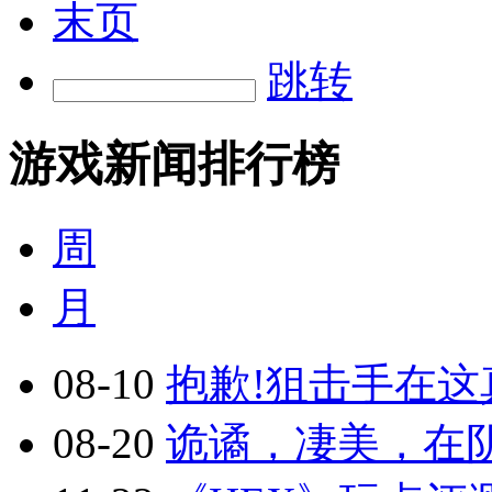
末页
跳转
游戏新闻排行榜
周
月
08-10
抱歉!狙击手在这真
08-20
诡谲，凄美，在阴