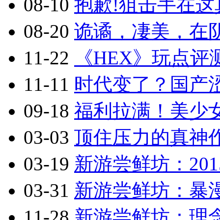
08-10
抱歉!狙击手在这真
08-20
诡谲，凄美，在阴
11-22
《HEX》玩点评
11-11
时代变了？国产涩
09-18
福利拉满！美少
03-03
顶住压力的真神作
03-19
新游尝鲜坊：201
03-31
新游尝鲜坊：暴漫乱
11-28
新游尝鲜坊：理念