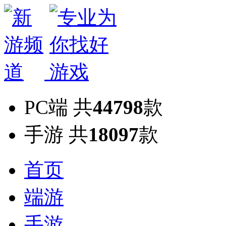
PC端
共
44798
款
手游
共
18097
款
首页
端游
手游