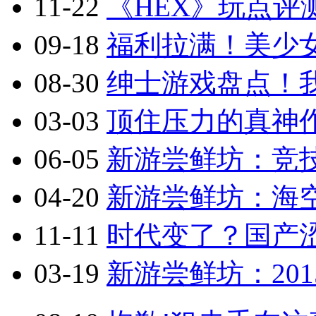
11-22
《HEX》玩点评
09-18
福利拉满！美少
08-30
绅士游戏盘点！
03-03
顶住压力的真神作
06-05
新游尝鲜坊：竞技
04-20
新游尝鲜坊：海空
11-11
时代变了？国产涩
03-19
新游尝鲜坊：201