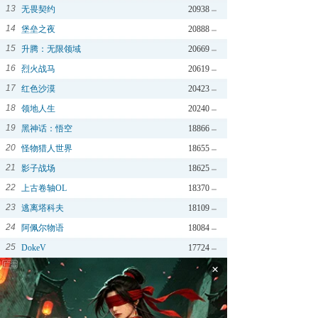
13
无畏契约
20938
14
堡垒之夜
20888
15
升腾：无限领域
20669
16
烈火战马
20619
17
红色沙漠
20423
18
领地人生
20240
19
黑神话：悟空
18866
20
怪物猎人世界
18655
21
影子战场
18625
22
上古卷轴OL
18370
23
逃离塔科夫
18109
24
阿佩尔物语
18084
25
DokeV
17724
×