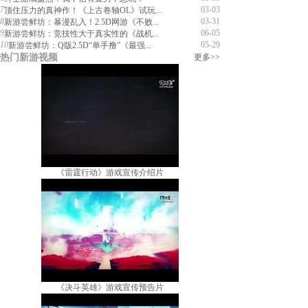
7
03-03
顶住压力的真神作！《上古卷轴OL》试玩...
8
03-31
新游尝鲜坊：暴漫乱入！2.5D网游《不败...
9
06-05
新游尝鲜坊：竞技性大于真实性的《战机...
10
05-29
新游尝鲜坊：Q版2.5D“单手撸”《最强...
热门新游视频
更多>>
《雷霆行动》游戏宣传介绍片
《决斗英雄》游戏宣传预告片