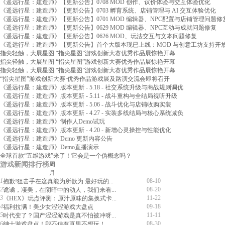
《遥远行星：建造师》【更新公告】0708 MOD 创作、议价体验与交互体验优化
《遥远行星：建造师》【更新公告】0703 孵育系统、店铺管理与 AI 交互体验优化
《遥远行星：建造师》【更新公告】0701 MOD 编辑器、NPC配置与店铺管理问题修
《遥远行星：建造师》【更新公告】0629 MOD 编辑器、NPC互动与成就问题修复
《遥远行星：建造师》【更新公告】0626 MOD、玩法交互与文本问题修复
《遥远行星：建造师》【更新公告】首个大版本现已上线：MOD 与创意工坊支持开
指尖轻触，大展星图 “指尖星图”游戏创新大赛优秀作品展惊艳开幕
指尖轻触，大展星图 “指尖星图”游戏创新大赛优秀作品展惊艳开幕
指尖轻触，大展星图 “指尖星图”游戏创新大赛优秀作品展惊艳开幕
“指尖星图”游戏创新大赛·优秀作品游戏展及路演交流会即将召开
《遥远行星：建造师》版本更新 - 5.18 - 社交系统升级与商战规则调优
《遥远行星：建造师》版本更新 - 5.11 - 战斗重构与全结局视听升级
《遥远行星：建造师》版本更新 - 5.06 - 战斗优化与店铺收购实装
《遥远行星：建造师》版本更新 - 4.27 - 实装多线结局与核心系统减负
《遥远行星：建造师》制作人Demo试玩
《遥远行星：建造师》版本更新 - 4.20 - 新增心灵操控与性能优化
《遥远行星：建造师》Demo 更新内容公告
《遥远行星：建造师》Demo直播演示
全球首款“五维游戏”来了！它会是一个伪概念吗？
游戏新闻排行榜
周
月
1
08-10
抱歉!狙击手在这真能为所欲为 最好玩的...
2
08-20
诡谲，凄美，在阴暗中的动人，我们来看...
3
11-22
《HEX》玩点评测：原汁原味的集换式卡...
4
09-18
福利拉满！美少女涩涩游戏大盘点
5
11-11
时代变了？国产涩涩游戏是真不怕被冲呀...
6
08-30
绅士游戏盘点！我不信有直男不想玩！