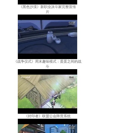
《黑色沙漠》新职业决斗家完整宣传
片
《战争仪式》周末趣味模式：蛋蛋之间的战
斗
《封印者》联盟公会阵营系统