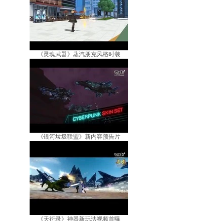
《灵魂武器》蒸汽朋克风格时装
《银河垃圾联盟》新内容预告片
《天衍录》神器新玩法视频首曝