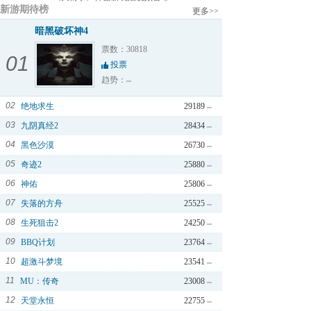
新游期待榜
更多>>
暗黑破坏神4
票数：30818
01
投票
趋势：
02
绝地求生
29189
03
九阴真经2
28434
04
黑色沙漠
26730
05
奇迹2
25880
06
神佑
25806
07
失落的方舟
25525
08
生死狙击2
24250
09
BBQ计划
23764
10
超激斗梦境
23541
11
MU：传奇
23008
12
天堂永恒
22755