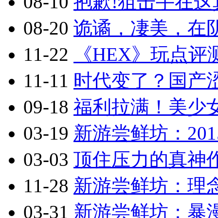
08-10
抱歉!狙击手在这真
08-20
诡谲，凄美，在阴
11-22
《HEX》玩点评
11-11
时代变了？国产涩
09-18
福利拉满！美少
03-19
新游尝鲜坊：201
03-03
顶住压力的真神作
11-28
新游尝鲜坊：理念
03-31
新游尝鲜坊：暴漫乱