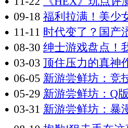
11-22
《HEX》玩点评
09-18
福利拉满！美少
11-11
时代变了？国产涩
08-30
绅士游戏盘点！
03-03
顶住压力的真神作
06-05
新游尝鲜坊：竞技
05-29
新游尝鲜坊：Q版2.
03-31
新游尝鲜坊：暴漫乱