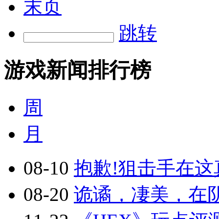
末页
跳转
游戏新闻排行榜
周
月
08-10
抱歉!狙击手在这真
08-20
诡谲，凄美，在阴