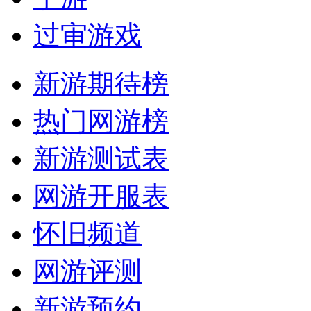
过审游戏
新游期待榜
热门网游榜
新游测试表
网游开服表
怀旧频道
网游评测
新游预约