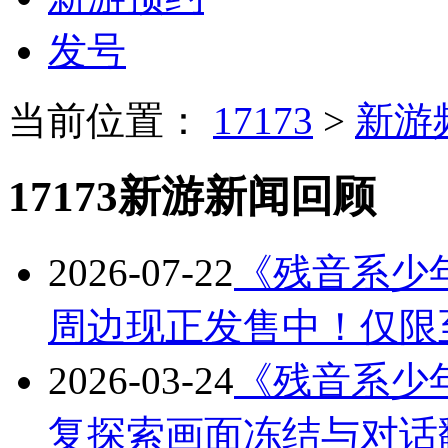
发号
当前位置：
17173
>
新游
17173新游新闻回顾
2026-07-22
《残音系少
周边现正发售中！仅限至
2026-03-24
《残音系少年少
复探索画面冻结与对话