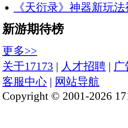
《天衍录》神器新玩法
新游期待榜
更多>>
关于17173
|
人才招聘
|
广
客服中心
|
网站导航
Copyright © 2001-2026 1717