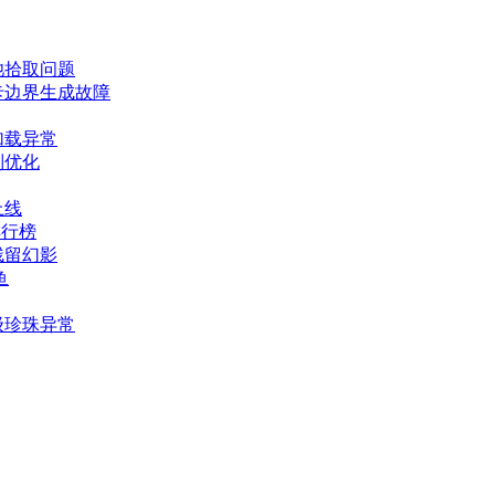
电池拾取问题
关卡边界生成故障
卡加载异常
制优化
上线
排行榜
送残留幻影
鱼
升级珍珠异常