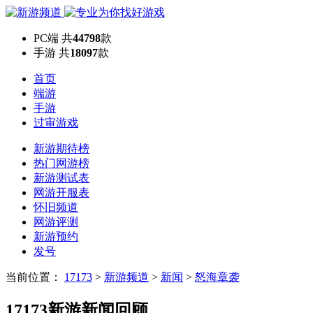
PC端
共
44798
款
手游
共
18097
款
首页
端游
手游
过审游戏
新游期待榜
热门网游榜
新游测试表
网游开服表
怀旧频道
网游评测
新游预约
发号
当前位置：
17173
>
新游频道
>
新闻
>
怒海章袭
17173新游新闻回顾