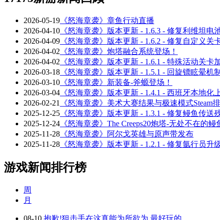
2026-05-19
《怒海章袭》章鱼行动直播
2026-04-10
《怒海章袭》版本更新 - 1.6.3 - 修复利维坦
2026-04-09
《怒海章袭》版本更新 - 1.6.2 - 修复自定义
2026-04-02
《怒海章袭》炮塔融合系统登场！
2026-04-02
《怒海章袭》版本更新 - 1.6.1 - 特殊活动关
2026-03-18
《怒海章袭》版本更新 - 1.5.1 - 回旋镖眩晕机
2026-03-10
《怒海章袭》新装备-斧螈登场！
2026-03-04
《怒海章袭》版本更新 - 1.4.1 - 西班牙本地化
2026-02-21
《怒海章袭》美术大赛结果与极速模式Steam
2025-12-25
《怒海章袭》版本更新 - 1.3.1 - 修复鳗鱼传
2025-12-24
《怒海章袭》The Creeps20炮塔-无处不在的鳗
2025-11-28
《怒海章袭》阿尔戈英雄与原声带发布
2025-11-28
《怒海章袭》版本更新 - 1.2.1 - 修复氩行员
游戏新闻排行榜
周
月
08-10
抱歉!狙击手在这真能为所欲为 最好玩的...